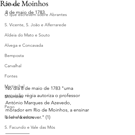
Rio de Moinhos
Olhares
8 de maio de 1783.
O que escrevem sobre Abrantes
S. Vicente, S. João e Alferrarede
Aldeia do Mato e Souto
Alvega e Concavada
Bemposta
Carvalhal
Fontes
Martinchel
No dia 8 de maio de 1783 "uma 
provisão régia autoriza o professor 
Mouriscas
António Marques de Azevedo, 
Pego
morador em Rio de Moinhos, a ensinar 
Rio de Moinhos
a ler e a escrever." (1)
S. Facundo e Vale das Mós
__________ 