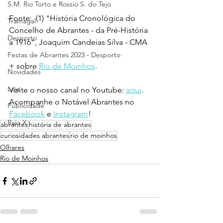
S.M. Rio Torto e Rossio S. do Tejo
Fonte:  (1) "História Cronológica do 
Tramagal
Concelho de Abrantes - da Pré-História 
Desporto
a 1916", Joaquim Candeias Silva - CMA
Festas de Abrantes 2023 - Desporto
+ sobre 
Rio de Moinhos
.
Novidades
Loja
Visite o nosso canal no Youtube: 
aqui
.
Acompanhe o Notável Abrantes no 
Publicidade
Facebook
 e 
Instagram
!
Raio X
abrantes
história de abrantes
curiosidades abrantes
rio de moinhos
Olhares
Rio de Moinhos