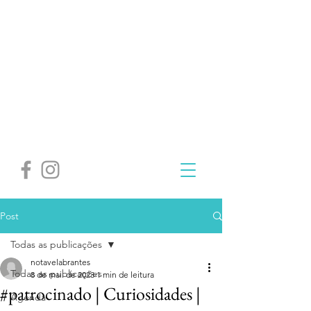
Post
Todas as publicações
notavelabrantes
Todas as publicações
8 de mai. de 2023
1 min de leitura
#patrocinado | Curiosidades |
Agenda