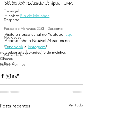
S.M. Rio Torto e Rossio S. do Tejo
Século XX", Eduardo Campos - CMA
Tramagal
+ sobre 
Rio de Moinhos
.
Desporto
Festas de Abrantes 2023 - Desporto
Visite o nosso canal no Youtube: 
aqui
.
Novidades
Acompanhe o Notável Abrantes no 
Loja
Facebook
 e 
Instagram
!
notavelabrantes
abrantes
rio de moinhos
Publicidade
Olhares
Raio X
Rio de Moinhos
Ver tudo
Posts recentes