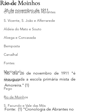
Rio de Moinhos
Olhares
26 de novembro de 1911.
O que escrevem sobre Abrantes
S. Vicente, S. João e Alferrarede
Aldeia do Mato e Souto
Alvega e Concavada
Bemposta
Carvalhal
Fontes
Martinchel
No dia 26 de novembro de 1911 "é 
inaugurada a escola primária mista de 
Mouriscas
Amoreira." (1)
Pego
Rio de Moinhos
__________ 
S. Facundo e Vale das Mós
Fonte:  (1) "Cronologia de Abrantes no 