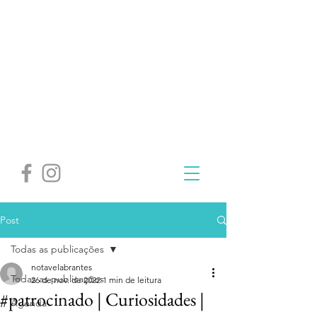
Post
Todas as publicações
notavelabrantes
Todas as publicações
26 de nov. de 2022
1 min de leitura
#patrocinado | Curiosidades |
Agenda