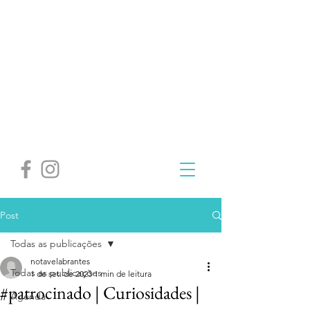
Post
Todas as publicações
notavelabrantes
Todas as publicações
1 de set. de 2023
1 min de leitura
#patrocinado | Curiosidades |
Agenda