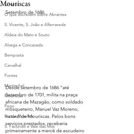
Mouriscas
Olhares
Setembro de 1686.
O que escrevem sobre Abrantes
S. Vicente, S. João e Alferrarede
Aldeia do Mato e Souto
Alvega e Concavada
Bemposta
Carvalhal
Fontes
Martinchel
Desde setembro de 1686 "até 
Setembro de 1701, milita na praça 
Mouriscas
africana de Mazagão, como soldado 
Pego
mosqueteiro, Manuel Vaz Moreno, 
Rio de Moinhos
natural de Mouriscas. Pelos bons 
serviços prestados, receberia 
S. Facundo e Vale das Mós
primeiramente a mercê de escudeiro 