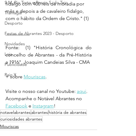
S.M. Rio Torto e Rossio S. do Tejo
fidalgo com 400 réis de moradia por 
mês e depois a de cavaleiro fidalgo, 
Tramagal
com o hábito da Ordem de Cristo." (1)
Desporto
__________ 
Festas de Abrantes 2023 - Desporto
Novidades
Fonte:  (1) "História Cronológica do 
Loja
concelho de Abrantes - da Pré-História 
a 1916", Joaquim Candeias Silva - CMA
Publicidade
Raio X
+ sobre 
Mouriscas
.
Visite o nosso canal no Youtube: 
aqui
.
Acompanhe o Notável Abrantes no 
Facebook
 e 
Instagram
!
notavelabrantes
abrantes
história de abrantes
curiosidades abrantes
Mouriscas