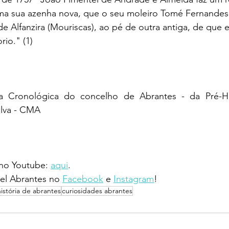
a sua azenha nova, que o seu moleiro Tomé Fernandes
 Alfanzira (Mouriscas), ao pé de outra antiga, de que e
rio." (1)
ia Cronológica do concelho de Abrantes - da Pré-His
ilva - CMA
 no Youtube: 
aqui
.
l Abrantes no 
Facebook
 e 
Instagram
!
história de abrantes
curiosidades abrantes