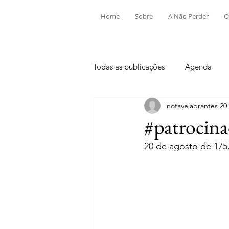
Home
Sobre
A Não Perder
O
Todas as publicações
Agenda
notavelabrantes
20
Aldeia do Mato e Souto
Alv
#patrocina
20 de agosto de 175
Mouriscas
Pego
Rio de
Tramagal
Desporto
Fes