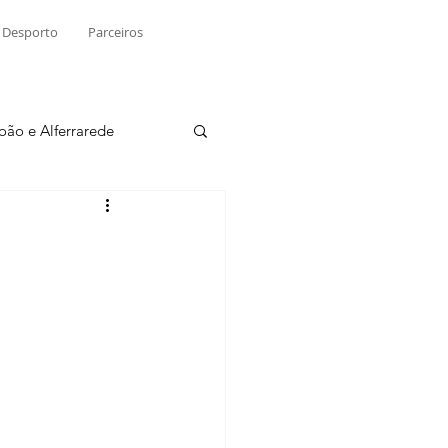
Desporto
Parceiros
João e Alferrarede
Martinchel
sio S. do Tejo
ublicidade
Raio X