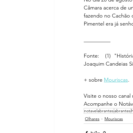
Câmara acerca de um
fazendo no Cachão de
Pimentel era já senho
__________ 
Fonte:  (1) "Histór
Joaquim Candeias S
+ sobre 
Mouriscas
.
Visite o nosso canal
Acompanhe o Notáve
notavelabrantes
abrantes
Olhares
Mouriscas