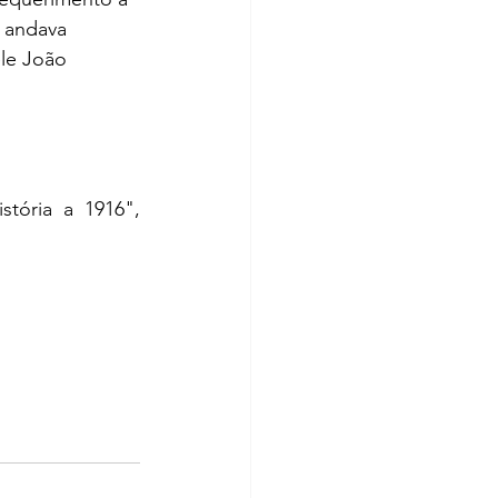
 andava 
le João 
tória a 1916", 