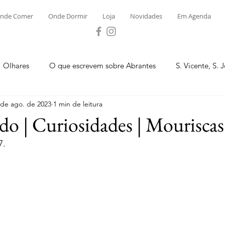
nde Comer
Onde Dormir
Loja
Novidades
Em Agenda
Olhares
O que escrevem sobre Abrantes
S. Vicente, S. 
 de ago. de 2023
1 min de leitura
ega e Concavada
Bemposta
Carvalhal
Fontes
do | Curiosidades | Mouriscas
7.
 Moinhos
S. Facundo e Vale das Mós
S.M. Rio Torto e Ros
tas de Abrantes 2023 - Desporto
Novidades
Loja
P