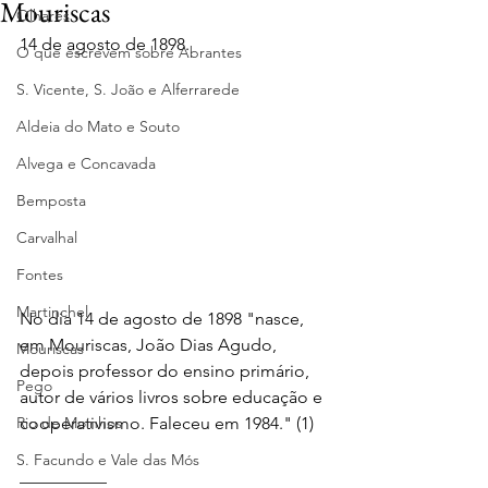
Mouriscas
Olhares
14 de agosto de 1898.
O que escrevem sobre Abrantes
S. Vicente, S. João e Alferrarede
Aldeia do Mato e Souto
Alvega e Concavada
Bemposta
Carvalhal
Fontes
Martinchel
No dia 14 de agosto de 1898 "nasce, 
em Mouriscas, João Dias Agudo, 
Mouriscas
depois professor do ensino primário, 
Pego
autor de vários livros sobre educação e 
Rio de Moinhos
cooperativismo. Faleceu em 1984." (1)
S. Facundo e Vale das Mós
__________ 