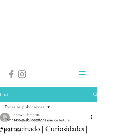
Post
Todas as publicações
notavelabrantes
Todas as publicações
14 de ago. de 2023
1 min de leitura
#patrocinado | Curiosidades |
Agenda