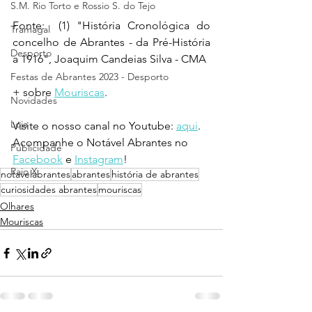
S.M. Rio Torto e Rossio S. do Tejo
Fonte:  (1) "História Cronológica do 
Tramagal
concelho de Abrantes - da Pré-História 
Desporto
a 1916", Joaquim Candeias Silva - CMA
Festas de Abrantes 2023 - Desporto
+ sobre 
Mouriscas
.
Novidades
Loja
Visite o nosso canal no Youtube: 
aqui
.
Acompanhe o Notável Abrantes no 
Publicidade
Facebook
 e 
Instagram
!
Raio X
notavelabrantes
abrantes
história de abrantes
curiosidades abrantes
mouriscas
Olhares
Mouriscas