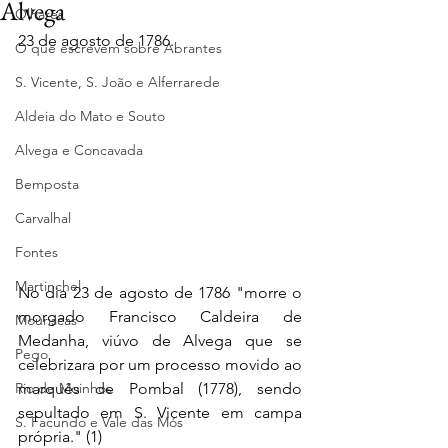
Alvega
Olhares
23 de agosto de 1786.
O que escrevem sobre Abrantes
S. Vicente, S. João e Alferrarede
Aldeia do Mato e Souto
Alvega e Concavada
Bemposta
Carvalhal
Fontes
Martinchel
No dia 23 de agosto de 1786 "morre o 
morgado Francisco Caldeira de 
Mouriscas
Medanha, viúvo de Alvega que se 
Pego
celebrizara por um processo movido ao 
Rio de Moinhos
marquês de Pombal (1778), sendo 
sepultado em S. Vicente em campa 
S. Facundo e Vale das Mós
própria." (1)