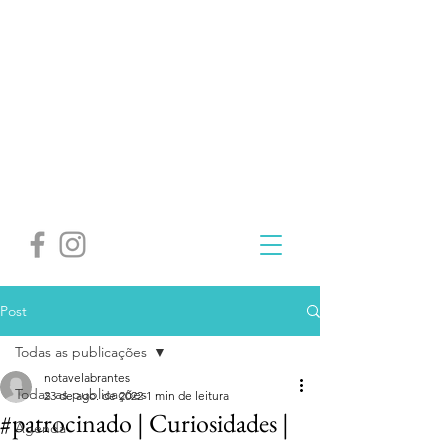
Post
Todas as publicações
notavelabrantes
Todas as publicações
23 de ago. de 2022
1 min de leitura
#patrocinado | Curiosidades |
Agenda