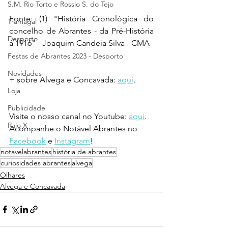
S.M. Rio Torto e Rossio S. do Tejo
Fonte: (1) "História Cronológica do 
Tramagal
concelho de Abrantes - da Pré-História 
Desporto
a 1916" - Joaquim Candeia Silva - CMA
Festas de Abrantes 2023 - Desporto
Novidades
+ sobre Alvega e Concavada: 
aqui
.
Loja
Publicidade
Visite o nosso canal no Youtube: 
aqui
.
Raio X
Acompanhe o Notável Abrantes no 
Facebook
 e 
Instagram
!
notavelabrantes
história de abrantes
curiosidades abrantes
alvega
Olhares
Alvega e Concavada