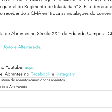
 quartel do Regimento de Infantaria nº 2. Este terreno 
ito recebendo a CMA em troca as instalações do convent
ogia de Abrantes no Século XX", de Eduardo Campos - 
S. João e Alferrarede
.
 no Youtube: 
aqui
.
l Abrantes no 
Facebook
 e 
Instagram
!
história de abrantes
curiosidades abrantes
João e Alferrarede