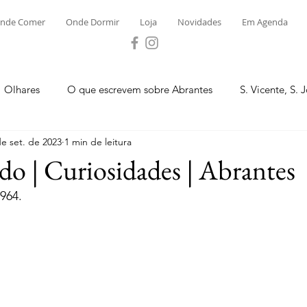
nde Comer
Onde Dormir
Loja
Novidades
Em Agenda
Olhares
O que escrevem sobre Abrantes
S. Vicente, S. 
de set. de 2023
1 min de leitura
ega e Concavada
Bemposta
Carvalhal
Fontes
do | Curiosidades | Abrantes
964.
 Moinhos
S. Facundo e Vale das Mós
S.M. Rio Torto e Ros
tas de Abrantes 2023 - Desporto
Novidades
Loja
P