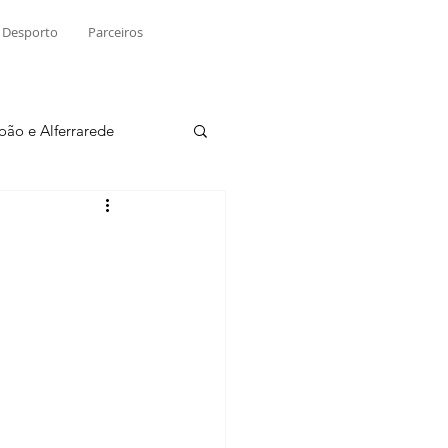
Desporto
Parceiros
João e Alferrarede
Martinchel
sio S. do Tejo
ublicidade
Raio X