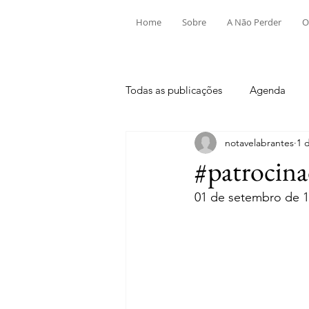
Home
Sobre
A Não Perder
O
Todas as publicações
Agenda
notavelabrantes
1 
Aldeia do Mato e Souto
Alv
#patrocina
01 de setembro de 1
Mouriscas
Pego
Rio de
Tramagal
Desporto
Fes