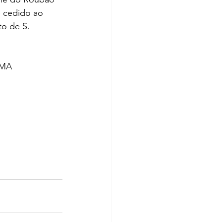
é cedido ao 
o de S. 
CMA