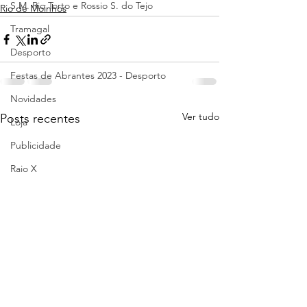
S.M. Rio Torto e Rossio S. do Tejo
Rio de Moinhos
Tramagal
Desporto
Festas de Abrantes 2023 - Desporto
Novidades
Ver tudo
Posts recentes
Loja
Publicidade
Raio X