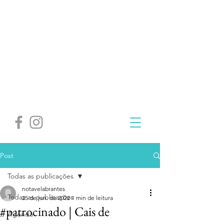
Post
Todas as publicações
notavelabrantes
Todas as publicações
25 de jun. de 2022
1 min de leitura
#patrocinado | Cais de
Agenda