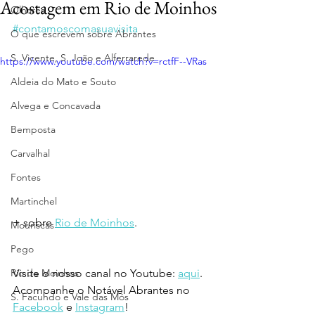
Acostagem em Rio de Moinhos
Olhares
#contamoscomasuavisita
O que escrevem sobre Abrantes
S. Vicente, S. João e Alferrarede
https://www.youtube.com/watch?v=rctfF--VRas
Aldeia do Mato e Souto
Alvega e Concavada
Bemposta
Carvalhal
Fontes
Martinchel
+ sobre 
Rio de Moinhos
. 
Mouriscas
Pego
Rio de Moinhos
Visite o nosso canal no Youtube: 
aqui
.
Acompanhe o Notável Abrantes no 
S. Facundo e Vale das Mós
Facebook
 e 
Instagram
!