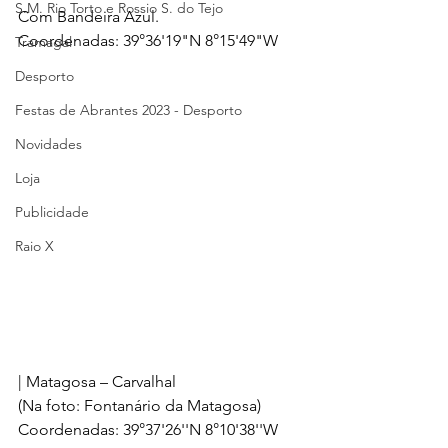
S.M. Rio Torto e Rossio S. do Tejo
Com Bandeira Azul.
Coordenadas: 39°36'19"N 8°15'49"W
Tramagal
Desporto
Festas de Abrantes 2023 - Desporto
Novidades
Loja
Publicidade
Raio X
| Matagosa – Carvalhal
(Na foto: Fontanário da Matagosa)
Coordenadas: 39°37'26''N 8°10'38''W