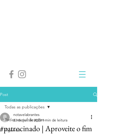
Post
Todas as publicações
notavelabrantes
Todas as publicações
23 de jul. de 2022
1 min de leitura
#patrocinado | Aproveite o fim
Agenda