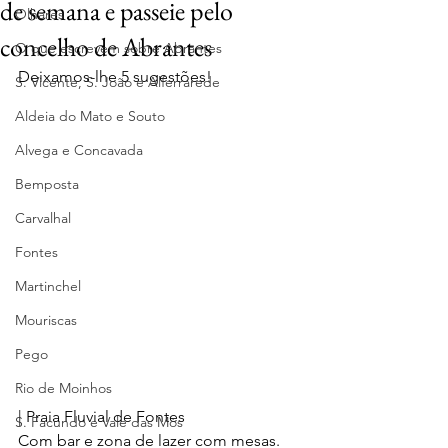
de semana e passeie pelo
Olhares
concelho de Abrantes
O que escrevem sobre Abrantes
Deixamos-lhe 5 sugestões! 
S. Vicente, S. João e Alferrarede
Aldeia do Mato e Souto
Alvega e Concavada
Bemposta
Carvalhal
Fontes
Martinchel
Mouriscas
Pego
Rio de Moinhos
| Praia Fluvial de Fontes
S. Facundo e Vale das Mós
Com bar e zona de lazer com mesas.