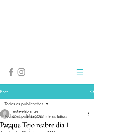
Post
Todas as publicações
notavelabrantes
Todas as publicações
29 de mai. de 2020
1 min de leitura
Parque Tejo reabre dia 1
Agenda