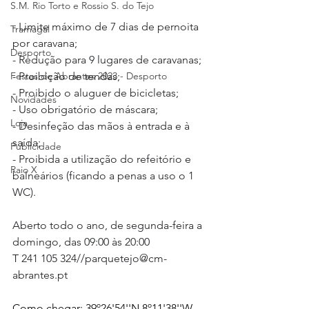
S.M. Rio Torto e Rossio S. do Tejo
- Limite máximo de 7 dias de pernoita 
Tramagal
por caravana;
Desporto
- Redução para 9 lugares de caravanas;
Festas de Abrantes 2023 - Desporto
- Proibição de tendas;
- Proibido o aluguer de bicicletas;
Novidades
- Uso obrigatório de máscara;
Loja
- Desinfeção das mãos à entrada e à 
saída;
Publicidade
- Proibida a utilização do refeitório e 
Raio X
balneários (ficando a penas a uso o 1 
WC).
Aberto todo o ano, de segunda-feira a 
domingo, das 09:00 às 20:00
T 241 105 324//parquetejo@cm-
abrantes.pt
Como chegar: 39º26'54''N 8º11'38''W