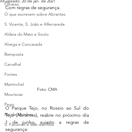
Atualizado:
20 de jan. de 2021
Olhares
Com regras de segurança.
O que escrevem sobre Abrantes
S. Vicente, S. João e Alferrarede
Aldeia do Mato e Souto
Alvega e Concavada
Bemposta
Carvalhal
Fontes
Martinchel
Foto: CMA
Mouriscas
Pego
O Parque Tejo, no Rossio ao Sul do 
Rio de Moinhos
Tejo (Abrantes), reabre no próximo dia 
1 de junho, sujeito a regras de 
S. Facundo e Vale das Mós
segurança: