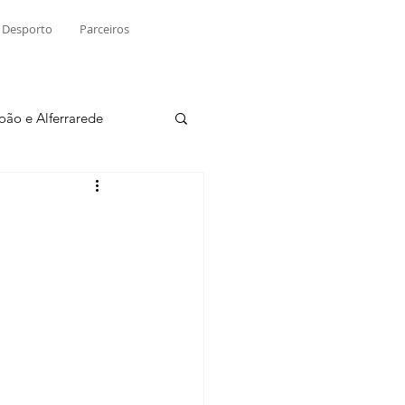
Desporto
Parceiros
João e Alferrarede
Martinchel
sio S. do Tejo
ublicidade
Raio X