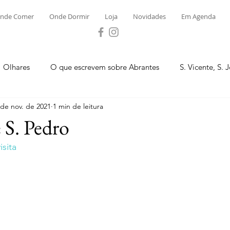
nde Comer
Onde Dormir
Loja
Novidades
Em Agenda
Olhares
O que escrevem sobre Abrantes
S. Vicente, S. 
 de nov. de 2021
1 min de leitura
ega e Concavada
Bemposta
Carvalhal
Fontes
 S. Pedro
sita
 Moinhos
S. Facundo e Vale das Mós
S.M. Rio Torto e Ros
tas de Abrantes 2023 - Desporto
Novidades
Loja
P