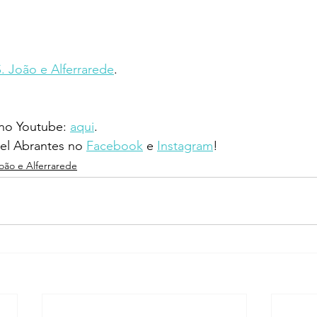
S. João e Alferrarede
.
 no Youtube: 
aqui
.
l Abrantes no 
Facebook
 e 
Instagram
!
João e Alferrarede