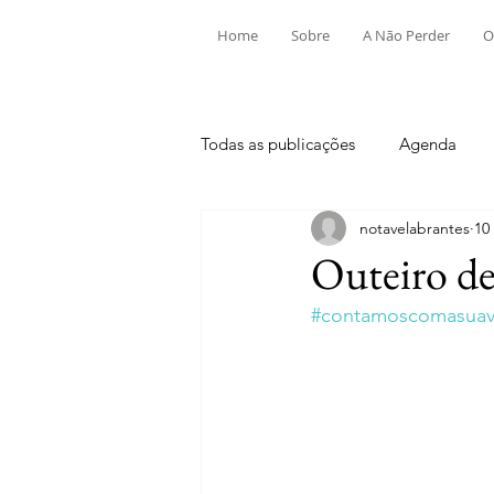
Home
Sobre
A Não Perder
O
Todas as publicações
Agenda
notavelabrantes
10
Aldeia do Mato e Souto
Alv
Outeiro de
#contamoscomasuavi
Mouriscas
Pego
Rio de
Tramagal
Desporto
Fes