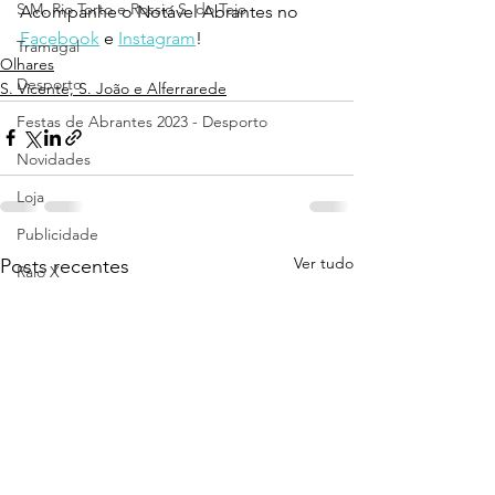
S.M. Rio Torto e Rossio S. do Tejo
Acompanhe o Notável Abrantes no 
Facebook
 e 
Instagram
!
Tramagal
Olhares
Desporto
S. Vicente, S. João e Alferrarede
Festas de Abrantes 2023 - Desporto
Novidades
Loja
Publicidade
Ver tudo
Posts recentes
Raio X