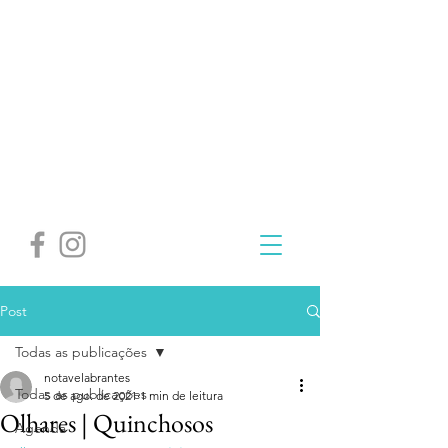
Post
Todas as publicações
notavelabrantes
Todas as publicações
5 de ago. de 2021
1 min de leitura
Olhares | Quinchosos
Agenda