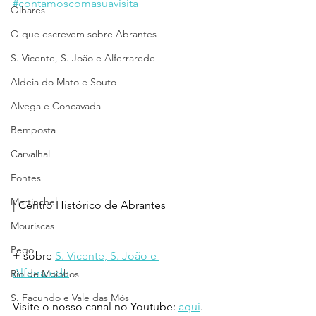
#contamoscomasuavisita
Olhares
O que escrevem sobre Abrantes
S. Vicente, S. João e Alferrarede
Aldeia do Mato e Souto
Alvega e Concavada
Bemposta
Carvalhal
Fontes
Martinchel
| Centro Histórico de Abrantes
Mouriscas
Pego
+ sobre 
S. Vicente, S. João e 
Alferrarede
.
Rio de Moinhos
S. Facundo e Vale das Mós
Visite o nosso canal no Youtube: 
aqui
.