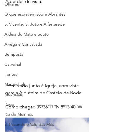
A perder de vista.
Olhares
O que escrevem sobre Abrantes
S. Vicente, S. João e Alferrarede
Aldeia do Mato e Souto
Alvega e Concavada
Bemposta
Carvalhal
Fontes
Martinchel
Localizado junto à Igreja, com vista 
para a Albufeira de Castelo de Bode.
Mouriscas
Pego
Como chegar: 39º36'17''N 8º13'40''W
Rio de Moinhos
S. Facundo e Vale das Mós