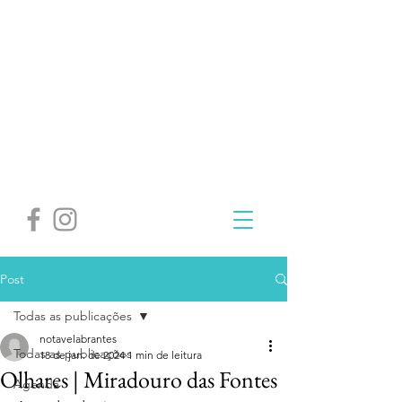
Post
Todas as publicações
notavelabrantes
Todas as publicações
18 de jan. de 2024
1 min de leitura
Olhares | Miradouro das Fontes
Agenda