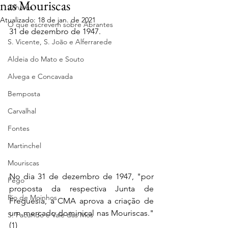
nas Mouriscas
Olhares
Atualizado:
18 de jan. de 2021
O que escrevem sobre Abrantes
31 de dezembro de 1947.
S. Vicente, S. João e Alferrarede
Aldeia do Mato e Souto
Alvega e Concavada
Bemposta
Carvalhal
Fontes
Martinchel
Mouriscas
No dia 31 de dezembro de 1947, "por 
Pego
proposta da respectiva Junta de 
Rio de Moinhos
Freguesia, a CMA aprova a criação de 
um mercado dominical nas Mouriscas." 
S. Facundo e Vale das Mós
(1)