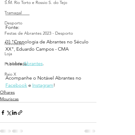
S.M. Rio Torto e Rossio S. do Tejo
Tramagal
__________
Desporto
Fonte:
Festas de Abrantes 2023 - Desporto
(1) "Cronologia de Abrantes no Século 
Novidades
XX", Eduardo Campos - CMA
Loja
+ sobre 
Abrantes
.
Publicidade
Raio X
Acompanhe o Notável Abrantes no 
Facebook
 e 
Instagram
!
Olhares
Mouriscas