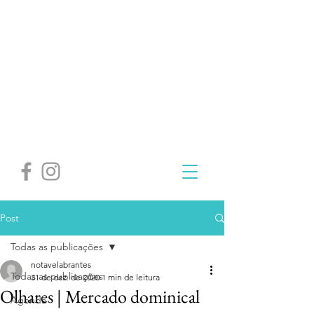
Post
Todas as publicações
notavelabrantes
Todas as publicações
31 de dez. de 2020
1 min de leitura
Olhares | Mercado dominical
Agenda