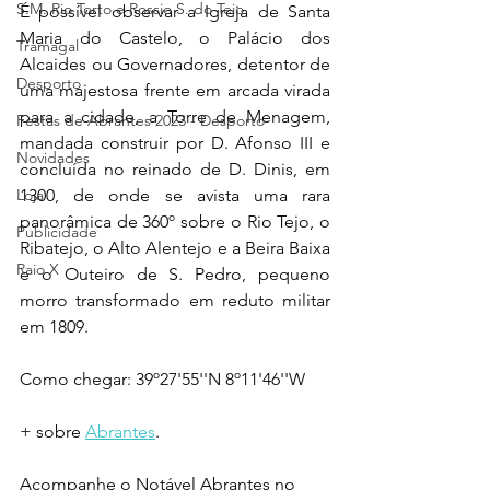
S.M. Rio Torto e Rossio S. do Tejo
É possível observar a Igreja de Santa 
Maria do Castelo, o Palácio dos 
Tramagal
Alcaides ou Governadores, detentor de 
Desporto
uma majestosa frente em arcada virada 
para a cidade, a Torre de Menagem, 
Festas de Abrantes 2023 - Desporto
mandada construir por D. Afonso III e 
Novidades
concluída no reinado de D. Dinis, em 
1300, de onde se avista uma rara 
Loja
panorâmica de 360º sobre o Rio Tejo, o 
Publicidade
Ribatejo, o Alto Alentejo e a Beira Baixa 
Raio X
e o Outeiro de S. Pedro, pequeno 
morro transformado em reduto militar 
em 1809.
Como chegar: 39º27'55''N 8º11'46''W
+ sobre 
Abrantes
.
Acompanhe o Notável Abrantes no 