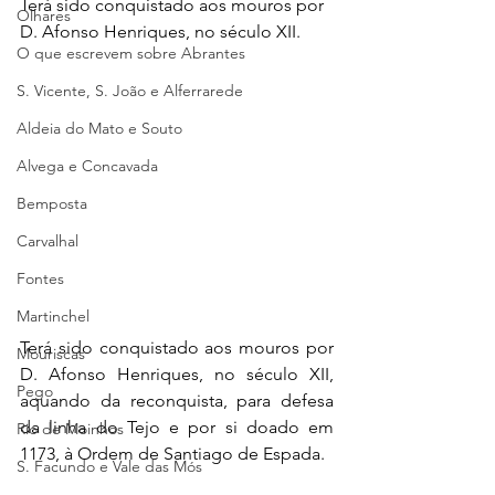
Terá sido conquistado aos mouros por 
Olhares
D. Afonso Henriques, no século XII.
O que escrevem sobre Abrantes
S. Vicente, S. João e Alferrarede
Aldeia do Mato e Souto
Alvega e Concavada
Bemposta
Carvalhal
Fontes
Martinchel
Terá sido conquistado aos mouros por 
Mouriscas
D. Afonso Henriques, no século XII, 
Pego
aquando da reconquista, para defesa 
da linha do Tejo e por si doado em 
Rio de Moinhos
1173, à Ordem de Santiago de Espada.
S. Facundo e Vale das Mós