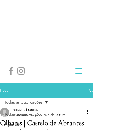
Post
Todas as publicações
notavelabrantes
Todas as publicações
28 de abr. de 2022
1 min de leitura
Olhares | Castelo de Abrantes
Agenda