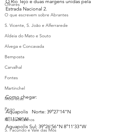
O Rio Tejo e duas margens unidas pela 
Olhares
Estrada Nacional 2.
O que escrevem sobre Abrantes
S. Vicente, S. João e Alferrarede
Aldeia do Mato e Souto
Alvega e Concavada
Bemposta
Carvalhal
Fontes
Martinchel
Como chegar: 
Mouriscas
Pego
Aquapolis   Norte: 39°27'14"N 
8°11'24"W
Rio de Moinhos
Aquapolis Sul: 39°26'56"N 8°11'33"W
S. Facundo e Vale das Mós