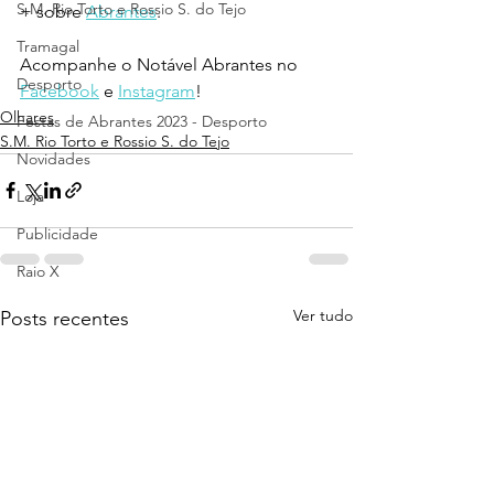
S.M. Rio Torto e Rossio S. do Tejo
+ sobre 
Abrantes
.
Tramagal
Acompanhe o Notável Abrantes no 
Desporto
Facebook
 e 
Instagram
!
Olhares
Festas de Abrantes 2023 - Desporto
S.M. Rio Torto e Rossio S. do Tejo
Novidades
Loja
Publicidade
Raio X
Ver tudo
Posts recentes