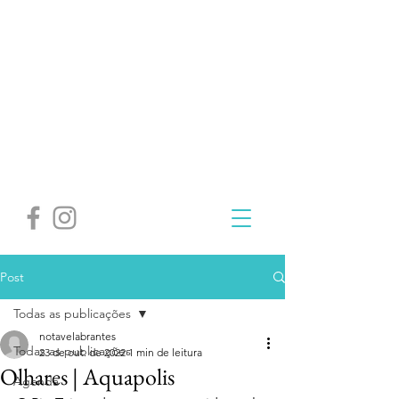
Post
Todas as publicações
notavelabrantes
Todas as publicações
23 de out. de 2022
1 min de leitura
Olhares | Aquapolis
Agenda