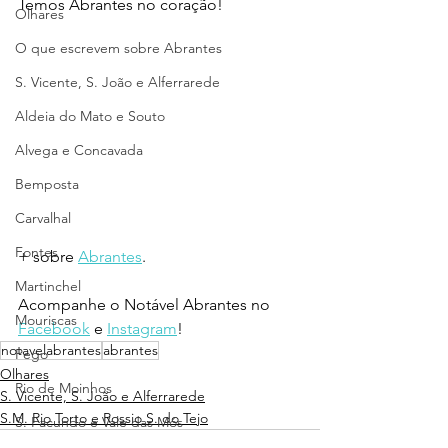
Temos Abrantes no coração!
Olhares
O que escrevem sobre Abrantes
S. Vicente, S. João e Alferrarede
Aldeia do Mato e Souto
Alvega e Concavada
Bemposta
Carvalhal
Fontes
+ sobre 
Abrantes
.
Martinchel
Acompanhe o Notável Abrantes no 
Mouriscas
Facebook
 e 
Instagram
!
notavelabrantes
abrantes
Pego
Olhares
Rio de Moinhos
S. Vicente, S. João e Alferrarede
S.M. Rio Torto e Rossio S. do Tejo
S. Facundo e Vale das Mós