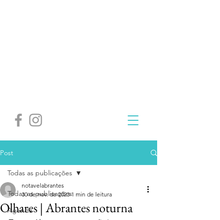
Post
Todas as publicações
notavelabrantes
Todas as publicações
30 de nov. de 2023
1 min de leitura
Olhares | Abrantes noturna
Agenda