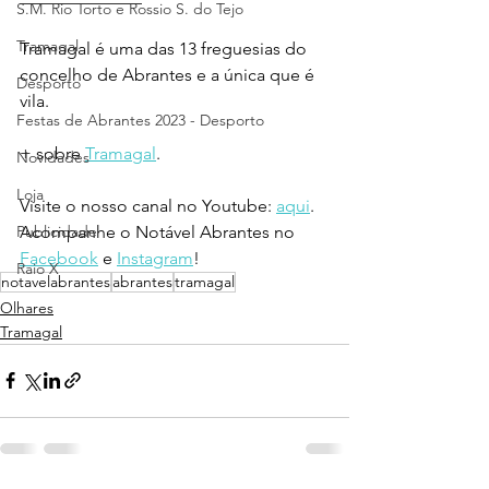
S.M. Rio Torto e Rossio S. do Tejo
Tramagal
Tramagal é uma das 13 freguesias do 
concelho de Abrantes e a única que é 
Desporto
vila.
Festas de Abrantes 2023 - Desporto
+ sobre 
Tramagal
.
Novidades
Loja
Visite o nosso canal no Youtube: 
aqui
.
Acompanhe o Notável Abrantes no 
Publicidade
Facebook
 e 
Instagram
!
Raio X
notavelabrantes
abrantes
tramagal
Olhares
Tramagal