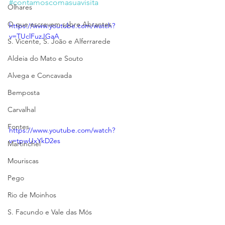
#contamoscomasuavisita
Olhares
O que escrevem sobre Abrantes
https://www.youtube.com/watch?
v=TUclFuzJGaA
S. Vicente, S. João e Alferrarede
Aldeia do Mato e Souto
Alvega e Concavada
Bemposta
Carvalhal
Fontes
https://www.youtube.com/watch?
v=tpwUxYkD2es
Martinchel
Mouriscas
Pego
Rio de Moinhos
S. Facundo e Vale das Mós
______________    