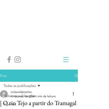
Post
Todas as publicações
notavelabrantes
Todas as publicações
19 de mai. de 2024
1 min de leitura
| O rio Tejo a partir do Tramagal
Agenda