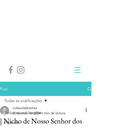
Post
Todas as publicações
notavelabrantes
Todas as publicações
30 de mai. de 2024
1 min de leitura
| Nicho de Nosso Senhor dos
Agenda