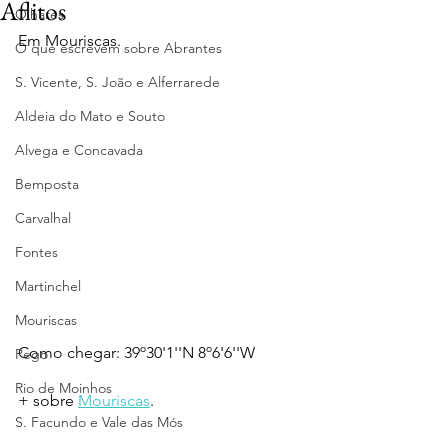
Aflitos
Olhares
Em Mouriscas.
O que escrevem sobre Abrantes
S. Vicente, S. João e Alferrarede
Aldeia do Mato e Souto
Alvega e Concavada
Bemposta
Carvalhal
Fontes
Martinchel
Mouriscas
Como chegar: 39º30'1''N 8º6'6''W
Pego
Rio de Moinhos
+ sobre 
Mouriscas
.
S. Facundo e Vale das Mós