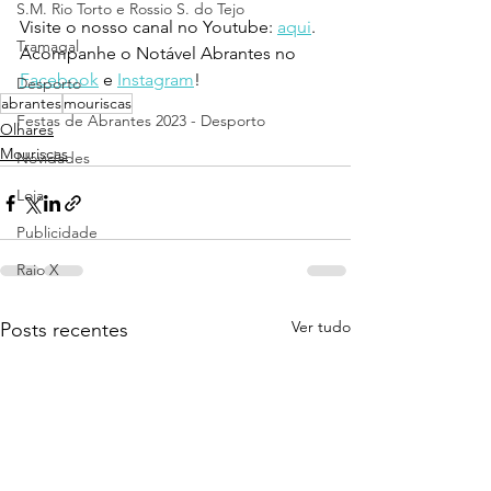
S.M. Rio Torto e Rossio S. do Tejo
Visite o nosso canal no Youtube: 
aqui
.
Tramagal
Acompanhe o Notável Abrantes no 
Facebook
 e 
Instagram
!
Desporto
abrantes
mouriscas
Festas de Abrantes 2023 - Desporto
Olhares
Mouriscas
Novidades
Loja
Publicidade
Raio X
Ver tudo
Posts recentes