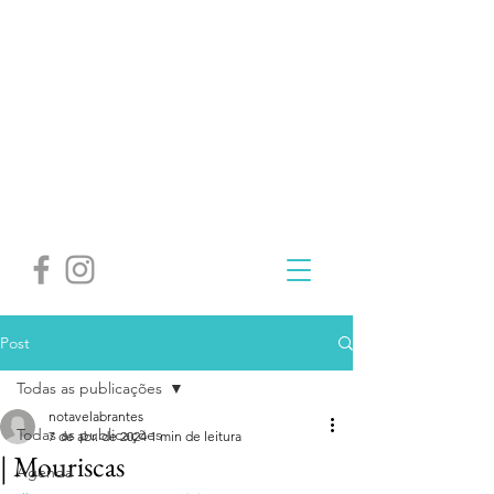
Post
Todas as publicações
notavelabrantes
Todas as publicações
7 de abr. de 2024
1 min de leitura
| Mouriscas
Agenda