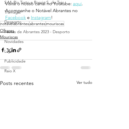
S.M. Rio Torto e Rossio S. do Tejo
Visite o nosso canal no Youtube: 
aqui
.
Acompanhe o Notável Abrantes no 
Tramagal
Facebook
 e 
Instagram
!
Desporto
notavelabrantes
abrantes
mouriscas
Olhares
Festas de Abrantes 2023 - Desporto
Mouriscas
Novidades
Loja
Publicidade
Raio X
Ver tudo
Posts recentes