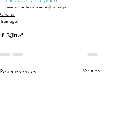
Facebook
 e 
Instagram
!
notavelabrantes
abrantes
tramagal
Olhares
Tramagal
Ver tudo
Posts recentes