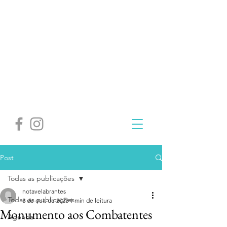
Post
Todas as publicações
notavelabrantes
Todas as publicações
3 de out. de 2023
1 min de leitura
Monumento aos Combatentes
Agenda