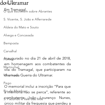
do Ultramar
Olhares
Em Tramagal.
O que escrevem sobre Abrantes
S. Vicente, S. João e Alferrarede
Aldeia do Mato e Souto
Alvega e Concavada
Bemposta
Carvalhal
Inaugurado no dia 21 de abril de 2018, 
Fontes
em homenagem aos combatentes da 
Martinchel
vila do Tramagal, que participaram na 
chamada Guerra do Ultramar.
Mouriscas
Pego
O memorial inclui a inscrição 
“Para que 
Rio de Moinhos
a memória não se perca”, referente ao 
combatente João Lourenço Nunes, 
S. Facundo e Vale das Mós
único militar da freguesia que perdeu a 