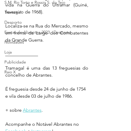
S.M. Rio Torto e Rossio S. do Tejo
vida na Guerra do Ultramar (Guiné, 
fevereiro de 1968).
Tramagal
Desporto
Localiza-se na Rua do Mercado, mesmo 
Festas de Abrantes 2023 - Desporto
em frente da Largo dos Combatentes 
da Grande Guerra.
Novidades
Loja
______________
Publicidade
Tramagal é uma das 13 freguesias do 
Raio X
concelho de Abrantes.
É freguesia desde 24 de junho de 1754 
e vila desde 03 de julho de 1986.
+ sobre 
Abrantes
.
Acompanhe o Notável Abrantes no 