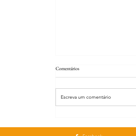
Comentários
Escreva um comentário
Curiosidades | A fonte de S. José