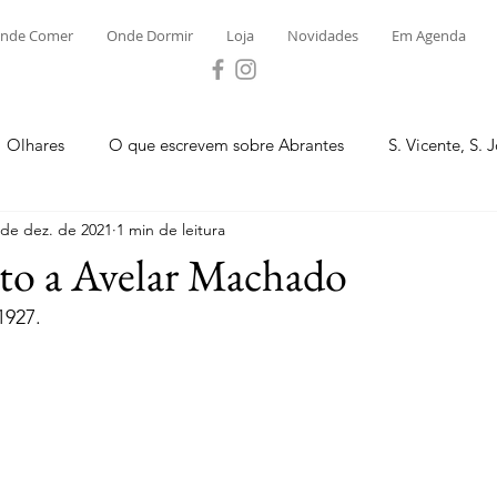
nde Comer
Onde Dormir
Loja
Novidades
Em Agenda
Olhares
O que escrevem sobre Abrantes
S. Vicente, S. 
 de dez. de 2021
1 min de leitura
ega e Concavada
Bemposta
Carvalhal
Fontes
 a Avelar Machado
1927.
 Moinhos
S. Facundo e Vale das Mós
S.M. Rio Torto e Ros
tas de Abrantes 2023 - Desporto
Novidades
Loja
P