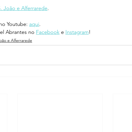
S. João e Alferrarede
.
 no Youtube: 
aqui
.
l Abrantes no 
Facebook
 e 
Instagram
!
João e Alferrarede