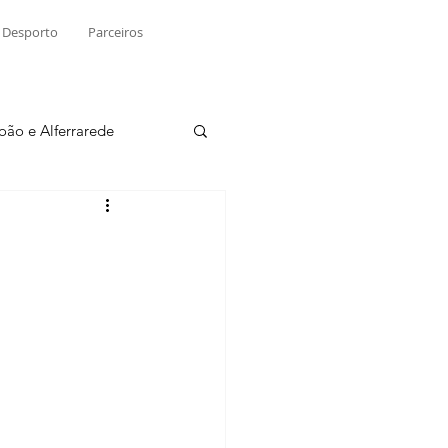
Desporto
Parceiros
João e Alferrarede
Martinchel
sio S. do Tejo
ublicidade
Raio X