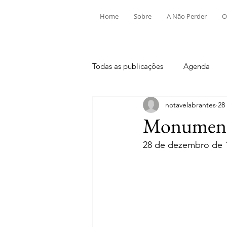
Home
Sobre
A Não Perder
O
Todas as publicações
Agenda
notavelabrantes
28
Aldeia do Mato e Souto
Alv
Monumento
28 de dezembro de 
Mouriscas
Pego
Rio de
Tramagal
Desporto
Fes