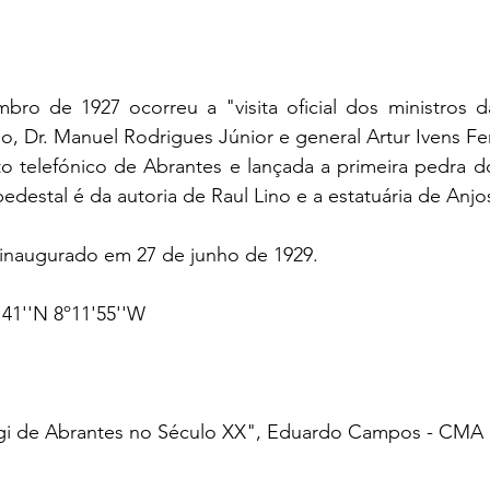
ro de 1927 ocorreu a "visita oficial dos ministros da
, Dr. Manuel Rodrigues Júnior e general Artur Ivens Fer
o telefónico de Abrantes e lançada a primeira pedra 
destal é da autoria de Raul Lino e a estatuária de Anjos 
a inaugurado em 27 de junho de 1929.
41''N 8º11'55''W
ogi de Abrantes no Século XX", Eduardo Campos - CMA