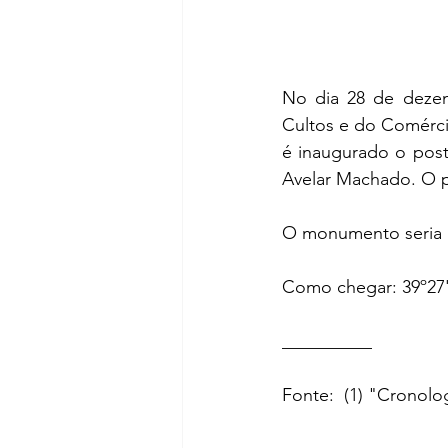
No dia 28 de dezemb
Cultos e do Comércio
é inaugurado o post
Avelar Machado. O pe
O monumen
to seri
Como chegar: 39º27'
__________ 
Fonte:  (1) "Cronol