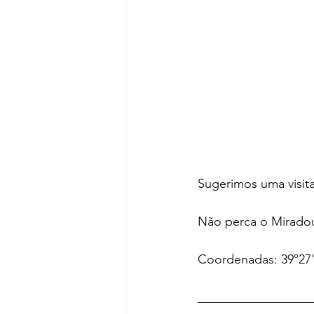
Sugerimos uma visit
Não perca o Miradour
Coordenadas: 39°27
__________________