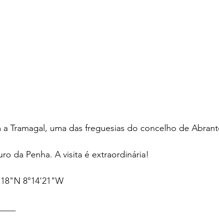
a a Tramagal, uma das freguesias do concelho de Abrant
o da Penha. A visita é extraordinária!
'18"N 8°14'21"W
____