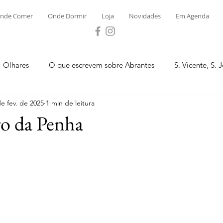
nde Comer
Onde Dormir
Loja
Novidades
Em Agenda
Olhares
O que escrevem sobre Abrantes
S. Vicente, S. 
de fev. de 2025
1 min de leitura
ega e Concavada
Bemposta
Carvalhal
Fontes
ro da Penha
 Moinhos
S. Facundo e Vale das Mós
S.M. Rio Torto e Ros
tas de Abrantes 2023 - Desporto
Novidades
Loja
P