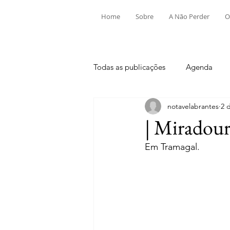
Home
Sobre
A Não Perder
O
Todas as publicações
Agenda
notavelabrantes
2 
Aldeia do Mato e Souto
Alv
| Miradou
Em Tramagal.
Mouriscas
Pego
Rio de
Tramagal
Desporto
Fes