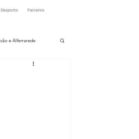
Desporto
Parceiros
João e Alferrarede
Martinchel
sio S. do Tejo
ublicidade
Raio X