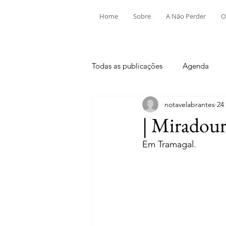
Home
Sobre
A Não Perder
O
Todas as publicações
Agenda
notavelabrantes
24
Aldeia do Mato e Souto
Alv
| Miradou
Em Tramagal.
Mouriscas
Pego
Rio de
Tramagal
Desporto
Fes