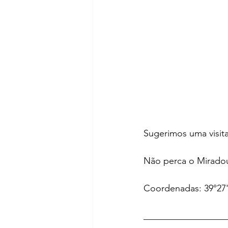
Sugerimos uma visit
Não perca o Miradour
Coordenadas: 39°27
__________________