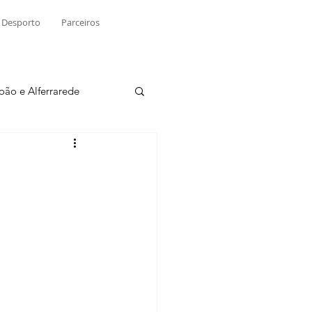
Desporto
Parceiros
João e Alferrarede
Martinchel
sio S. do Tejo
ublicidade
Raio X