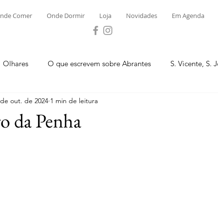
nde Comer
Onde Dormir
Loja
Novidades
Em Agenda
Olhares
O que escrevem sobre Abrantes
S. Vicente, S. 
 de out. de 2024
1 min de leitura
ega e Concavada
Bemposta
Carvalhal
Fontes
ro da Penha
 Moinhos
S. Facundo e Vale das Mós
S.M. Rio Torto e Ros
tas de Abrantes 2023 - Desporto
Novidades
Loja
P