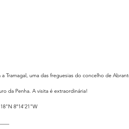
a a Tramagal, uma das freguesias do concelho de Abrant
o da Penha. A visita é extraordinária!
'18"N 8°14'21"W
____