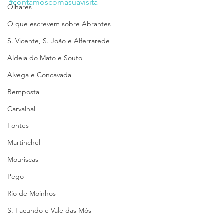
#contamoscomasuavisita
Olhares
O que escrevem sobre Abrantes
S. Vicente, S. João e Alferrarede
Aldeia do Mato e Souto
Alvega e Concavada
Bemposta
Carvalhal
Fontes
Martinchel
Mouriscas
Pego
Rio de Moinhos
S. Facundo e Vale das Mós