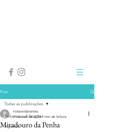
Post
Todas as publicações
notavelabrantes
Todas as publicações
19 de set. de 2024
1 min de leitura
Miradouro da Penha
Agenda