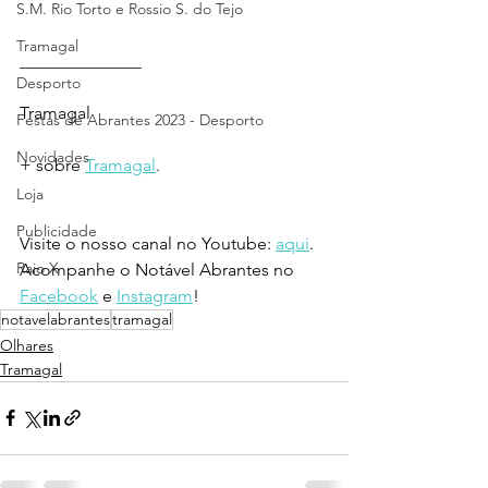
S.M. Rio Torto e Rossio S. do Tejo
Tramagal
______________ 
Desporto
Tramagal
Festas de Abrantes 2023 - Desporto
Novidades
+ sobre 
Tramagal
.
Loja
Publicidade
Visite o nosso canal no Youtube: 
aqui
.
Raio X
Acompanhe o Notável Abrantes no 
Facebook
 e 
Instagram
!
notavelabrantes
tramagal
Olhares
Tramagal