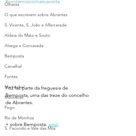
#contamoscomasuavisita
Olhares
O que escrevem sobre Abrantes
S. Vicente, S. João e Alferrarede
Aldeia do Mato e Souto
Alvega e Concavada
Bemposta
Carvalhal
Fontes
Martinchel
Foz faz parte da freguesia de 
Bemposta, uma das treze do concelho 
Mouriscas
de Abrantes.
Pego
Rio de Moinhos
+ sobre Bemposta: 
aqui
.
S. Facundo e Vale das Mós