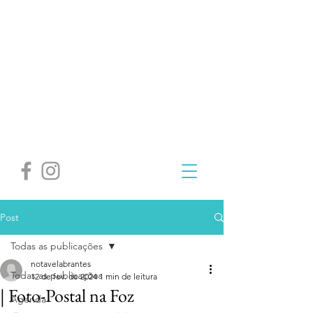
Post
Todas as publicações
notavelabrantes
Todas as publicações
12 de fev. de 2024
1 min de leitura
| Foto-Postal na Foz
Agenda