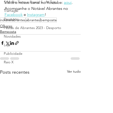
S.M. Rio Torto e Rossio S. do Tejo
Visite o nosso canal no Youtube: 
aqui
.
Acompanhe o Notável Abrantes no 
Tramagal
Facebook
 e 
Instagram
!
Desporto
notavelabrantes
abrantes
bemposta
Olhares
Festas de Abrantes 2023 - Desporto
Bemposta
Novidades
Loja
Publicidade
Raio X
Ver tudo
Posts recentes