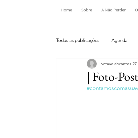
Home
Sobre
A Não Perder
O
Todas as publicações
Agenda
notavelabrantes
27
Aldeia do Mato e Souto
Alv
| Foto-Pos
#contamoscomasuavi
Mouriscas
Pego
Rio de
Tramagal
Desporto
Fes