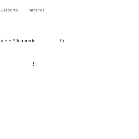
Desporto
Parceiros
João e Alferrarede
Martinchel
sio S. do Tejo
ublicidade
Raio X