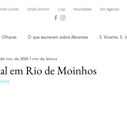
nde Comer
Onde Dormir
Loja
Novidades
Em Agenda
Olhares
O que escrevem sobre Abrantes
S. Vicente, S. 
 de nov. de 2024
1 min de leitura
ega e Concavada
Bemposta
Carvalhal
Fontes
tal em Rio de Moinhos
sita
 Moinhos
S. Facundo e Vale das Mós
S.M. Rio Torto e Ros
tas de Abrantes 2023 - Desporto
Novidades
Loja
P