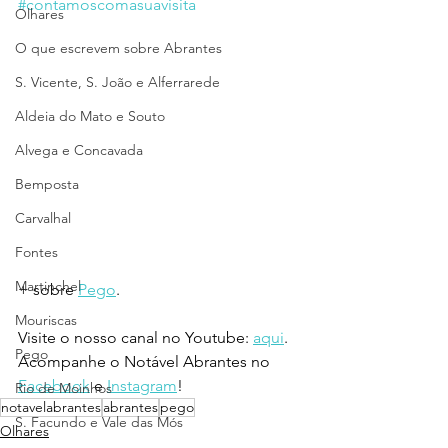
#contamoscomasuavisita
Olhares
O que escrevem sobre Abrantes
S. Vicente, S. João e Alferrarede
Aldeia do Mato e Souto
Alvega e Concavada
Bemposta
Carvalhal
Fontes
Martinchel
+ sobre 
Pego
.
Mouriscas
Visite o nosso canal no Youtube: 
aqui
.
Pego
Acompanhe o Notável Abrantes no 
Facebook
 e 
Instagram
!
Rio de Moinhos
notavelabrantes
abrantes
pego
S. Facundo e Vale das Mós
Olhares