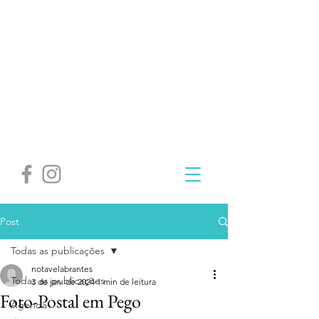
Post
Todas as publicações
notavelabrantes
Todas as publicações
3 de jan. de 2024
1 min de leitura
Foto-Postal em Pego
Agenda