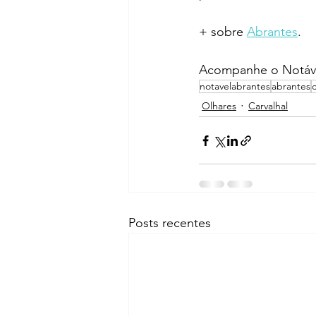
+ sobre 
Abrantes
.
Acompanhe o Notáve
notavelabrantes
abrantes
c
Olhares
Carvalhal
Posts recentes