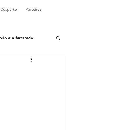
Desporto
Parceiros
João e Alferrarede
Martinchel
sio S. do Tejo
ublicidade
Raio X