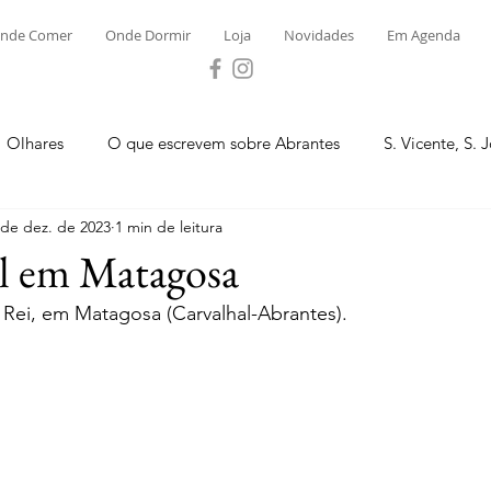
nde Comer
Onde Dormir
Loja
Novidades
Em Agenda
Olhares
O que escrevem sobre Abrantes
S. Vicente, S. 
 de dez. de 2023
1 min de leitura
ega e Concavada
Bemposta
Carvalhal
Fontes
al em Matagosa
 Rei, em Matagosa (Carvalhal-Abrantes).
 Moinhos
S. Facundo e Vale das Mós
S.M. Rio Torto e Ros
tas de Abrantes 2023 - Desporto
Novidades
Loja
P