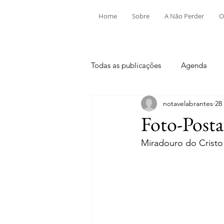
Home
Sobre
A Não Perder
O
Todas as publicações
Agenda
notavelabrantes
28
Aldeia do Mato e Souto
Alv
Foto-Post
Miradouro do Cristo
Mouriscas
Pego
Rio de
Tramagal
Desporto
Fes