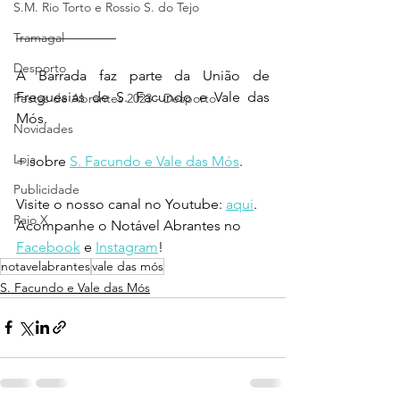
S.M. Rio Torto e Rossio S. do Tejo
______________
Tramagal
Desporto
A Barrada faz parte da União de 
Freguesias de S. Facundo e Vale das 
Festas de Abrantes 2023 - Desporto
Mós.  
Novidades
Loja
+ sobre 
S. Facundo e Vale das Mós
.
Publicidade
Visite o nosso canal no Youtube: 
aqui
.
Raio X
Acompanhe o Notável Abrantes no 
Facebook
 e 
Instagram
!
notavelabrantes
vale das mós
S. Facundo e Vale das Mós