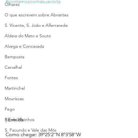
#contamoscomasuavisita
Olhares
O que escrevem sobre Abrantes
S. Vicente, S. João e Alferrarede
Aldeia do Mato e Souto
Alvega e Concavada
Bemposta
Carvalhal
Fontes
Martinchel
Mouriscas
Pego
| Ermida 
Rio de Moinhos
S. Facundo e Vale das Mós
Como chegar: 39º25'2''N 8º3'58''W