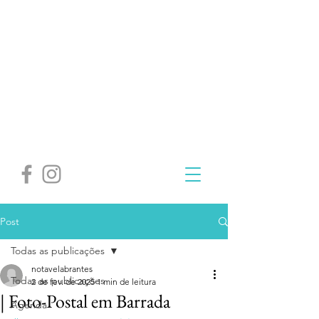
Post
Todas as publicações
notavelabrantes
Todas as publicações
2 de fev. de 2025
1 min de leitura
| Foto-Postal em Barrada
Agenda