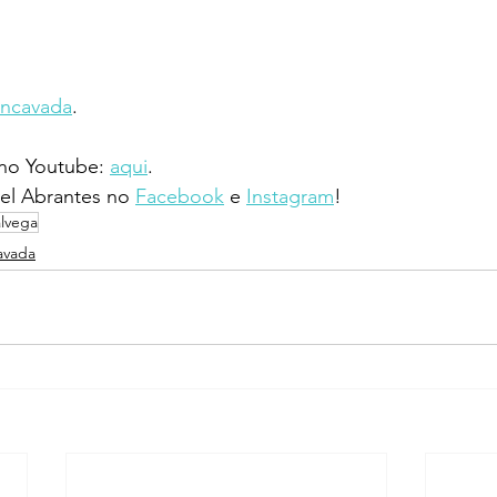
oncavada
.
 no Youtube: 
aqui
.
l Abrantes no 
Facebook
 e 
Instagram
!
alvega
avada