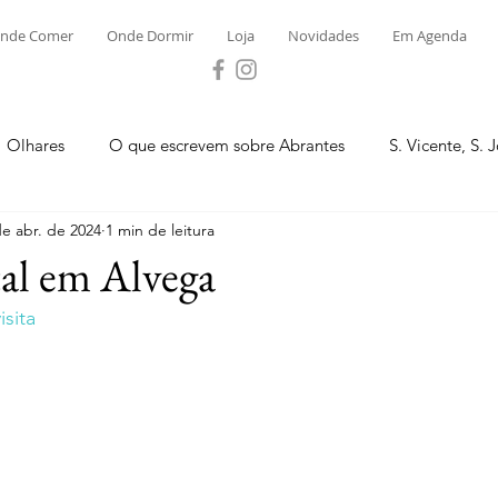
nde Comer
Onde Dormir
Loja
Novidades
Em Agenda
Olhares
O que escrevem sobre Abrantes
S. Vicente, S. 
de abr. de 2024
1 min de leitura
ega e Concavada
Bemposta
Carvalhal
Fontes
tal em Alvega
sita
 Moinhos
S. Facundo e Vale das Mós
S.M. Rio Torto e Ros
tas de Abrantes 2023 - Desporto
Novidades
Loja
P