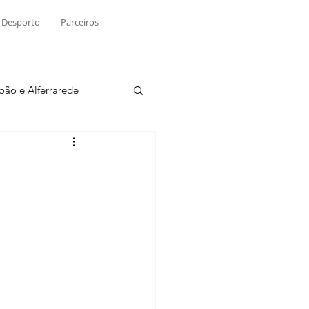
Desporto
Parceiros
João e Alferrarede
Martinchel
sio S. do Tejo
ublicidade
Raio X