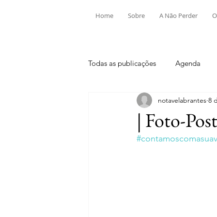
Home
Sobre
A Não Perder
O
Todas as publicações
Agenda
notavelabrantes
8 
Aldeia do Mato e Souto
Alv
| Foto-Pos
#contamoscomasuavi
Mouriscas
Pego
Rio de
Tramagal
Desporto
Fes