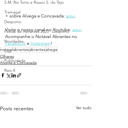
S.M. Rio Torto e Rossio S. do Tejo
Tramagal
+ sobre Alvega e Concavada: 
aqui
.
Desporto
Visite o nosso canal no Youtube: 
aqui
.
Festas de Abrantes 2023 - Desporto
Acompanhe o Notável Abrantes no 
Novidades
Facebook
 e 
Instagram
!
notavelabrantes
abrantes
alvega
Loja
Olhares
Publicidade
Alvega e Concavada
Raio X
Ver tudo
Posts recentes