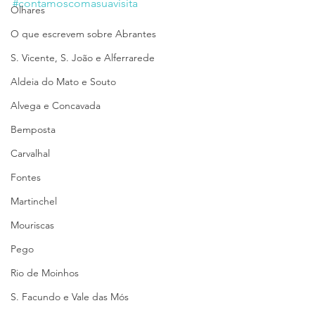
#contamoscomasuavisita
Olhares
O que escrevem sobre Abrantes
S. Vicente, S. João e Alferrarede
Aldeia do Mato e Souto
Alvega e Concavada
Bemposta
Carvalhal
Fontes
Martinchel
Mouriscas
Pego
Rio de Moinhos
S. Facundo e Vale das Mós