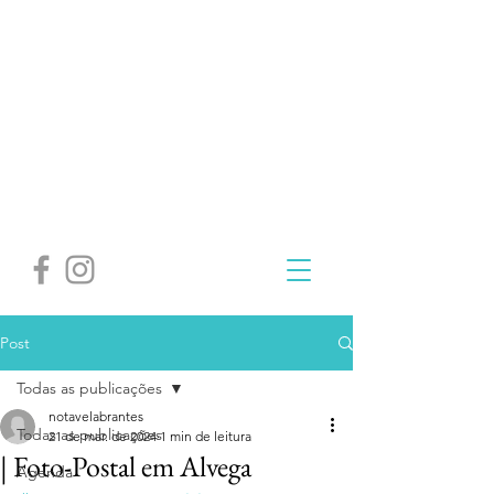
Post
Todas as publicações
notavelabrantes
Todas as publicações
21 de mar. de 2024
1 min de leitura
| Foto-Postal em Alvega
Agenda