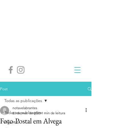
Post
Todas as publicações
notavelabrantes
Todas as publicações
23 de mar. de 2023
1 min de leitura
Foto-Postal em Alvega
Agenda