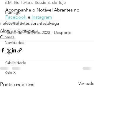
S.M. Rio Torto e Rossio S. do Tejo
Acompanhe o Notável Abrantes no 
Tramagal
Facebook
 e 
Instagram
!
Desporto
notavelabrantes
abrantes
alvega
Alvega e Concavada
Festas de Abrantes 2023 - Desporto
Olhares
Novidades
Loja
Publicidade
Raio X
Ver tudo
Posts recentes