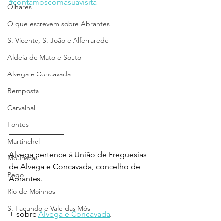
#contamoscomasuavisita
Olhares
O que escrevem sobre Abrantes
S. Vicente, S. João e Alferrarede
Aldeia do Mato e Souto
Alvega e Concavada
Bemposta
Carvalhal
Fontes
______________  
Martinchel
Alvega pertence à União de Freguesias 
Mouriscas
de Alvega e Concavada, concelho de 
Pego
Abrantes.
Rio de Moinhos
S. Facundo e Vale das Mós
+ sobre 
Alvega e Concavada
.