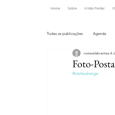
Home
Sobre
A Não Perder
O
Todas as publicações
Agenda
notavelabrantes
6 
Aldeia do Mato e Souto
Alv
Foto-Posta
#visitealvega
Mouriscas
Pego
Rio de
Tramagal
Desporto
Fes