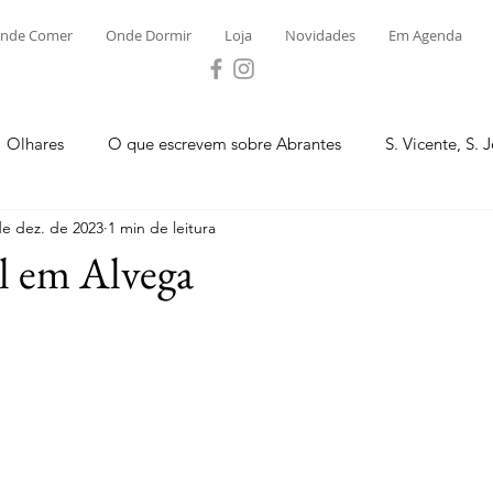
nde Comer
Onde Dormir
Loja
Novidades
Em Agenda
Olhares
O que escrevem sobre Abrantes
S. Vicente, S. 
de dez. de 2023
1 min de leitura
ega e Concavada
Bemposta
Carvalhal
Fontes
l em Alvega
 Moinhos
S. Facundo e Vale das Mós
S.M. Rio Torto e Ros
tas de Abrantes 2023 - Desporto
Novidades
Loja
P