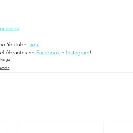
oncavada
.
 no Youtube: 
aqui
.
l Abrantes no 
Facebook
 e 
Instagram
!
alvega
avada