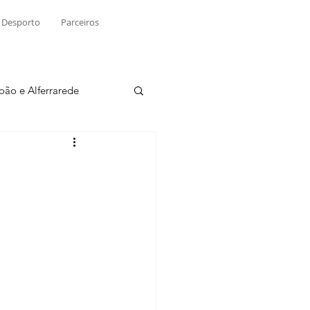
Desporto
Parceiros
João e Alferrarede
Martinchel
sio S. do Tejo
ublicidade
Raio X