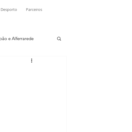
Desporto
Parceiros
João e Alferrarede
Martinchel
sio S. do Tejo
ublicidade
Raio X