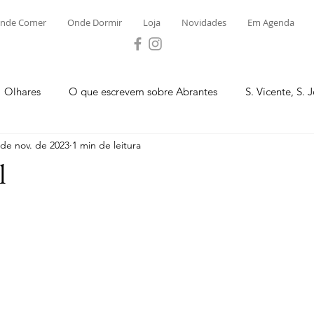
nde Comer
Onde Dormir
Loja
Novidades
Em Agenda
Olhares
O que escrevem sobre Abrantes
S. Vicente, S. 
 de nov. de 2023
1 min de leitura
ega e Concavada
Bemposta
Carvalhal
Fontes
l
 Moinhos
S. Facundo e Vale das Mós
S.M. Rio Torto e Ros
tas de Abrantes 2023 - Desporto
Novidades
Loja
P