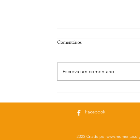
Comentários
Escreva um comentário
Curiosidades | Abrantes
Facebook
2023 Criado por
www.momentosdig