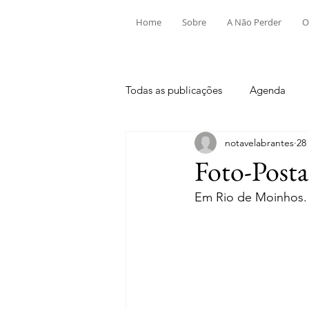
Home
Sobre
A Não Perder
O
Todas as publicações
Agenda
notavelabrantes
28
Aldeia do Mato e Souto
Alv
Foto-Posta
Em Rio de Moinhos.
Mouriscas
Pego
Rio de
Tramagal
Desporto
Fes