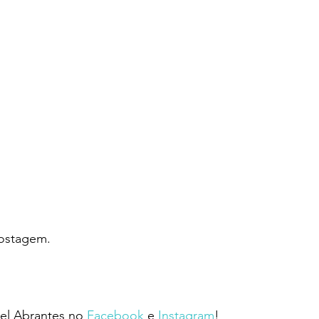
costagem.
l Abrantes no 
Facebook
 e 
Instagram
!