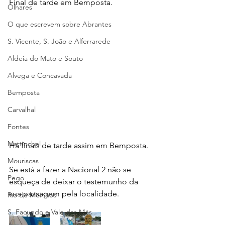
Final de tarde em Bemposta.
Olhares
O que escrevem sobre Abrantes
S. Vicente, S. João e Alferrarede
Aldeia do Mato e Souto
Alvega e Concavada
Bemposta
Carvalhal
Fontes
Martinchel
Há finais de tarde assim em Bemposta.
Mouriscas
Se está a fazer a Nacional 2 não se 
Pego
esqueça de deixar o testemunho da 
sua passagem pela localidade.
Rio de Moinhos
S. Facundo e Vale das Mós