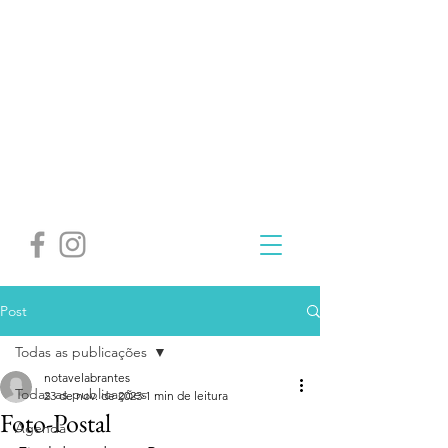
Post
Todas as publicações
notavelabrantes
Todas as publicações
23 de nov. de 2023
1 min de leitura
Foto-Postal
Agenda