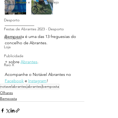
S.M. Rio Torto e Rossio S. do Tejo
Tramagal
Desporto
______________
Festas de Abrantes 2023 - Desporto
Bemposta é uma das 13 freguesias do 
Novidades
concelho de Abrantes.
Loja
Publicidade
+ sobre 
Abrantes
.
Raio X
Acompanhe o Notável Abrantes no 
Facebook
 e 
Instagram
!
notavelabrantes
abrantes
bemposta
Olhares
Bemposta