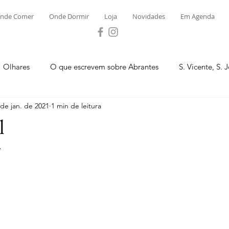
nde Comer
Onde Dormir
Loja
Novidades
Em Agenda
Olhares
O que escrevem sobre Abrantes
S. Vicente, S. 
 de jan. de 2021
1 min de leitura
ega e Concavada
Bemposta
Carvalhal
Fontes
l
.
 Moinhos
S. Facundo e Vale das Mós
S.M. Rio Torto e Ros
tas de Abrantes 2023 - Desporto
Novidades
Loja
P