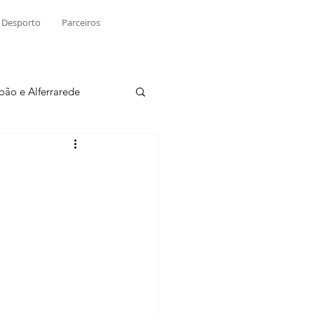
Desporto
Parceiros
João e Alferrarede
Martinchel
sio S. do Tejo
ublicidade
Raio X