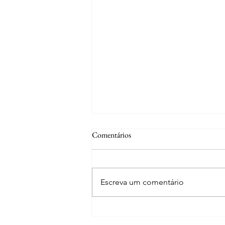
Comentários
Escreva um comentário
Curiosidades | A fonte de S. José