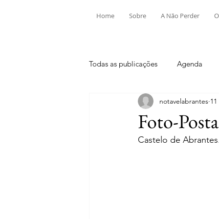
Home
Sobre
A Não Perder
O
Todas as publicações
Agenda
notavelabrantes
11
Aldeia do Mato e Souto
Alv
Foto-Posta
Castelo de Abrantes
Mouriscas
Pego
Rio de
Tramagal
Desporto
Fes