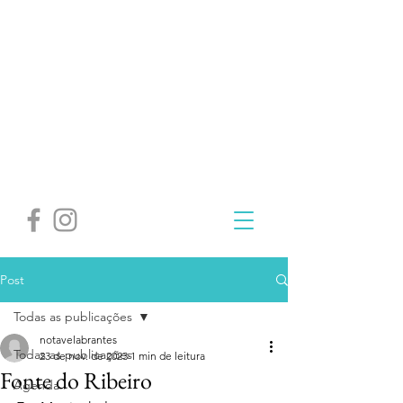
Post
Todas as publicações
notavelabrantes
Todas as publicações
23 de nov. de 2023
1 min de leitura
Fonte do Ribeiro
Agenda