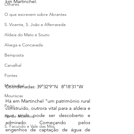
Em Martinchel.
Olhares
O que escrevem sobre Abrantes
S. Vicente, S. João e Alferrarede
Aldeia do Mato e Souto
Alvega e Concavada
Bemposta
Carvalhal
Fontes
Martinchel
Coordenadas: 39°32'9"N   8°18'31"W
Mouriscas
Há em Martinchel "um património rural 
Pego
construído, outrora vital para a aldeia e 
que ainda pode ser descoberto e 
Rio de Moinhos
admirado. Começando pelos 
S. Facundo e Vale das Mós
engenhos de captação de água de 