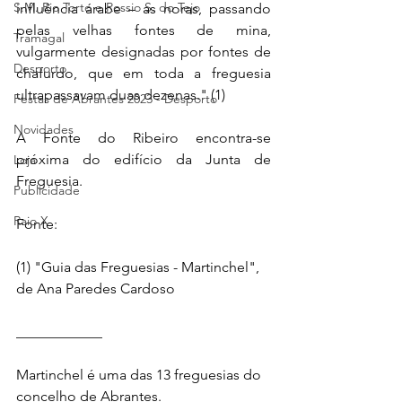
S.M. Rio Torto e Rossio S. do Tejo
influência árabe – as noras, passando 
pelas velhas fontes de mina, 
Tramagal
vulgarmente designadas por fontes de 
Desporto
chafurdo, que em toda a freguesia 
ultrapassavam duas dezenas." (1)
Festas de Abrantes 2023 - Desporto
Novidades
A Fonte do Ribeiro encontra-se 
próxima do edifício da Junta de 
Loja
Freguesia.
Publicidade
Raio X
Fonte:
(1) 
"Guia das Freguesias - Martinchel", 
de Ana Paredes Cardoso
____________
Martinchel é uma das 13 freguesias do 
concelho de Abrantes. 