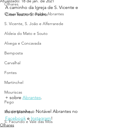
Atualizado:
18 de jan. de 2021
Olhares
A caminho da Igreja de S. Vicente e 
O que escrevem sobre Abrantes
Cine-Teatro S. Pedro.
S. Vicente, S. João e Alferrarede
Aldeia do Mato e Souto
Alvega e Concavada
Bemposta
Carvalhal
Fontes
Martinchel
Mouriscas
+ sobre 
Abrantes
.
Pego
Acompanhe o Notável Abrantes no 
Rio de Moinhos
Facebook
 e 
Instagram
!
S. Facundo e Vale das Mós
Olhares