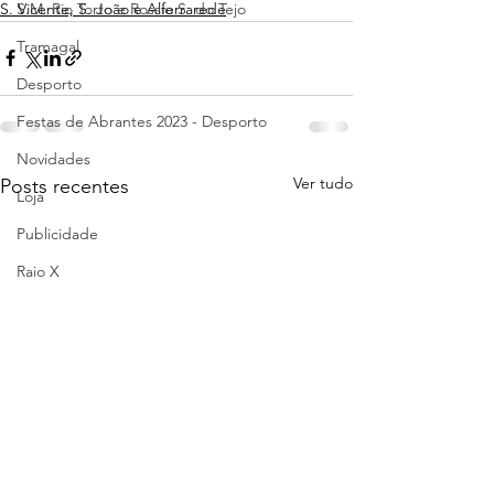
S. Vicente, S. João e Alferrarede
S.M. Rio Torto e Rossio S. do Tejo
Tramagal
Desporto
Festas de Abrantes 2023 - Desporto
Novidades
Ver tudo
Posts recentes
Loja
Publicidade
Raio X