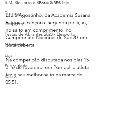
S.M. Rio Torto e Rossio S. do Tejo
Foto: ASES
Tramagal
Laura Agostinho, da Academia Susana 
Estriga, alcançou a segunda posição, 
Desporto
no salto em comprimento, no 
Festas de Abrantes 2023 - Desporto
Campeonato Nacional de Sub20, em 
Novidades
pista coberta.
Loja
Na competição disputada nos dias 15 
Publicidade
e 16 de fevereiro, em Pombal, a atleta 
fez o seu melhor salto na marca de 
Raio X
05.51.