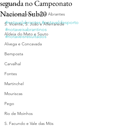
segunda no Campeonato
Olhares
Nacional Sub20
O que escrevem sobre Abrantes
#notavelabrantes
#notaveldesporto
S. Vicente, S. João e Alferrarede
#notaveisabrantinos
Aldeia do Mato e Souto
#notaveisresultados
Alvega e Concavada
Bemposta
Carvalhal
Fontes
Martinchel
Mouriscas
Pego
Rio de Moinhos
S. Facundo e Vale das Mós