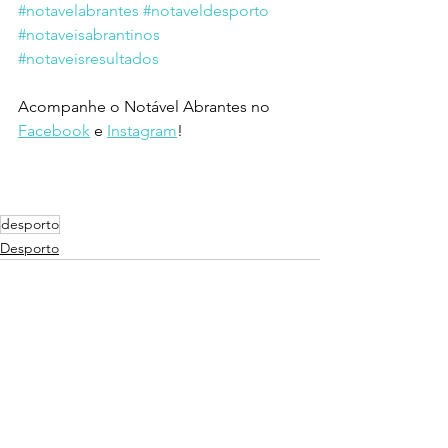
#notavelabrantes
#notaveldesporto
#notaveisabrantinos
#notaveisresultados
Acompanhe o Notável Abrantes no 
Facebook
 e 
Instagram
!
desporto
Desporto
Ver tudo
Posts recentes