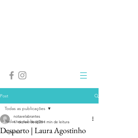
Post
Todas as publicações
notavelabrantes
Todas as publicações
17 de fev. de 2025
1 min de leitura
Desporto | Laura Agostinho
Agenda