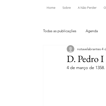
Home
Sobre
A Não Perder
O
Todas as publicações
Agenda
notavelabrantes
4 
Aldeia do Mato e Souto
Alv
D. Pedro I
4 de março de 1358.
Mouriscas
Pego
Rio de
Tramagal
Desporto
Fes