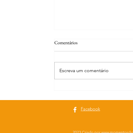
Comentários
Escreva um comentário
Curiosidades | A fonte de S. José
Facebook
2023 Criado por
www.momentosdig