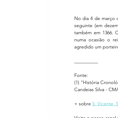
No dia 4 de março d
seguinte (em dezemb
também em 1366. C
numa ocasião o re
agredido um porteiro
__________
Fonte:  
(1) "História Cronol
Candeias Silva - CM
+ sobre 
S. Vicente, 
Visite o nosso canal