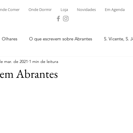
nde Comer
Onde Dormir
Loja
Novidades
Em Agenda
Olhares
O que escrevem sobre Abrantes
S. Vicente, S. 
de mar. de 2021
1 min de leitura
ega e Concavada
Bemposta
Carvalhal
Fontes
 em Abrantes
 Moinhos
S. Facundo e Vale das Mós
S.M. Rio Torto e Ros
tas de Abrantes 2023 - Desporto
Novidades
Loja
P