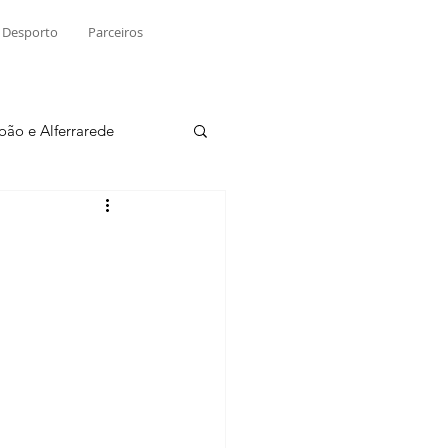
Desporto
Parceiros
João e Alferrarede
Martinchel
sio S. do Tejo
ublicidade
Raio X