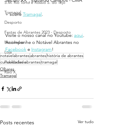
Século XX", Eduardo Campos - CMA
S.M. Rio Torto e Rossio S. do Tejo
Tramagal
+ sobre 
Tramagal
.
Desporto
Festas de Abrantes 2023 - Desporto
Visite o nosso canal no Youtube: 
aqui
.
Novidades
Acompanhe o Notável Abrantes no 
Facebook
 e 
Instagram
!
Loja
notavelabrantes
abrantes
história de abrantes
Publicidade
curiosidades abrantes
tramagal
Olhares
Raio X
Tramagal
Ver tudo
Posts recentes