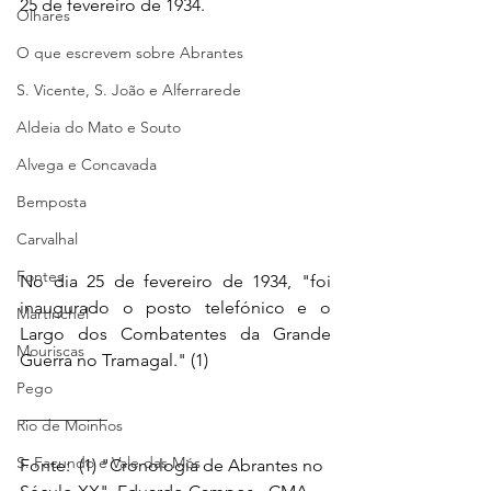
25 de fevereiro de 1934.
Olhares
O que escrevem sobre Abrantes
S. Vicente, S. João e Alferrarede
Aldeia do Mato e Souto
Alvega e Concavada
Bemposta
Carvalhal
Fontes
No dia 25 de fevereiro de 1934, "foi 
inaugurado o posto telefónico e o 
Martinchel
Largo dos Combatentes da Grande 
Mouriscas
Guerra no Tramagal." (1)
Pego
__________ 
Rio de Moinhos
S. Facundo e Vale das Mós
Fonte:  (1) "Cronologia de Abrantes no 