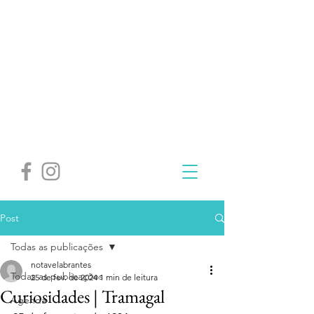
Post
Todas as publicações
notavelabrantes
Todas as publicações
25 de fev. de 2024
1 min de leitura
Curiosidades | Tramagal
Agenda