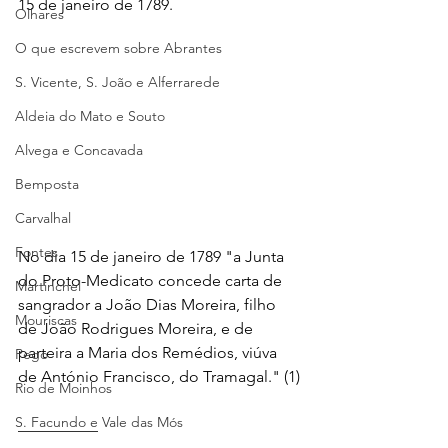
15 de janeiro de 1789.
Olhares
O que escrevem sobre Abrantes
S. Vicente, S. João e Alferrarede
Aldeia do Mato e Souto
Alvega e Concavada
Bemposta
Carvalhal
Fontes
No dia 15 de janeiro de 1789 "a Junta 
do Proto-Medicato concede carta de 
Martinchel
sangrador a João Dias Moreira, filho 
Mouriscas
de João Rodrigues Moreira, e de 
parteira a Maria dos Remédios, viúva 
Pego
de António Francisco, do Tramagal." (1)
Rio de Moinhos
S. Facundo e Vale das Mós
__________ 