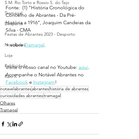
S.M. Rio Torto e Rossio S. do Tejo
Fonte:  (1) "História Cronológica do 
Tramagal
Concelho de Abrantes - Da Pré-
História a 1916", Joaquim Candeias da 
Desporto
Silva - CMA
Festas de Abrantes 2023 - Desporto
Novidades
+ sobre 
Tramagal
.
Loja
Publicidade
Visite o nosso canal no Youtube: 
aqui
.
Acompanhe o Notável Abrantes no 
Raio X
Facebook
 e 
Instagram
!
notavelabrantes
abrantes
história de abrantes
curiosidades abrantes
tramagal
Olhares
Tramagal