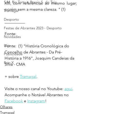
S.M. Rio Torto e Rossio S. do Tejo
XIII, com referências ao mesmo lugar; 
porém sem a mesma clareza. " (1)
Tramagal
Desporto
__________ 
Festas de Abrantes 2023 - Desporto
Fonte: 
Novidades
Loja
Fonte:  (1) "História Cronológica do 
Concelho de Abrantes - Da Pré-
Publicidade
História a 1916", Joaquim Candeias da 
Raio X
Silva - CMA
+ sobre 
Tramagal
.
Visite o nosso canal no Youtube: 
aqui
.
Acompanhe o Notável Abrantes no 
Facebook
 e 
Instagram
!
Olhares
Tramagal