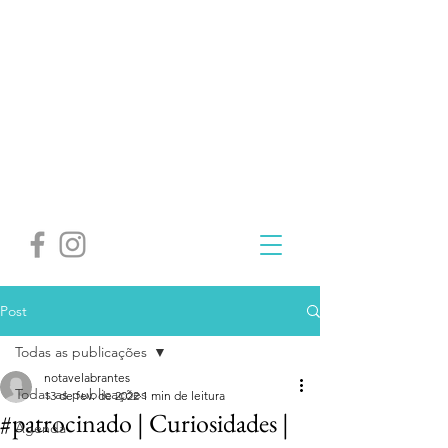
Post
Todas as publicações
notavelabrantes
Todas as publicações
13 de fev. de 2022
1 min de leitura
#patrocinado | Curiosidades |
Agenda