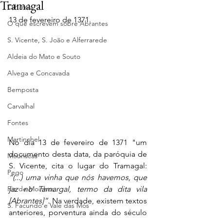
Tramagal
Olhares
13 de fevereiro de 1371.
O que escrevem sobre Abrantes
S. Vicente, S. João e Alferrarede
Aldeia do Mato e Souto
Alvega e Concavada
Bemposta
Carvalhal
Fontes
Martinchel
No dia 13 de fevereiro de 1371 "um 
documento desta data, da paróquia de 
Mouriscas
S. Vicente, cita o lugar do Tramagal: 
Pego
“(...) uma vinha que nós havemos, que 
Rio de Moinhos
jaz no Tamargal, termo da dita vila 
[Abrantes]”
. Na verdade, existem textos 
S. Facundo e Vale das Mós
anteriores, porventura ainda do século 