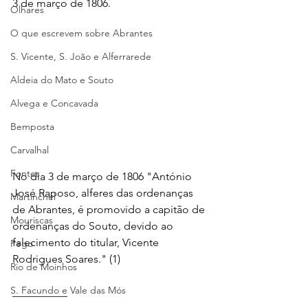
3 de março de 1806.
Olhares
O que escrevem sobre Abrantes
S. Vicente, S. João e Alferrarede
Aldeia do Mato e Souto
Alvega e Concavada
Bemposta
Carvalhal
Fontes
No dia 3 de março de 1806 "António 
José Raposo, alferes das ordenanças 
Martinchel
de Abrantes, é promovido a capitão de 
Mouriscas
ordenanças do Souto, devido ao 
falecimento do titular, Vicente 
Pego
Rodrigues Soares." (1)   
Rio de Moinhos
S. Facundo e Vale das Mós
__________ 