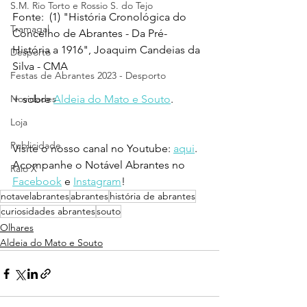
S.M. Rio Torto e Rossio S. do Tejo
Fonte:  (1) "História Cronológica do 
Tramagal
Concelho de Abrantes - Da Pré-
História a 1916", Joaquim Candeias da 
Desporto
Silva - CMA
Festas de Abrantes 2023 - Desporto
Novidades
+ sobre 
Aldeia do Mato e Souto
. 
Loja
Publicidade
Visite o nosso canal no Youtube: 
aqui
.
Acompanhe o Notável Abrantes no 
Raio X
Facebook
 e 
Instagram
!
notavelabrantes
abrantes
história de abrantes
curiosidades abrantes
souto
Olhares
Aldeia do Mato e Souto