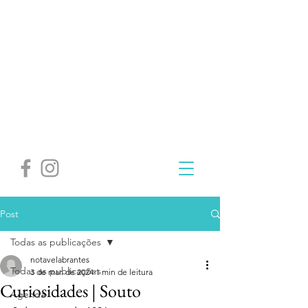
Post
Todas as publicações
notavelabrantes
Todas as publicações
3 de mar. de 2024
1 min de leitura
Curiosidades | Souto
Agenda