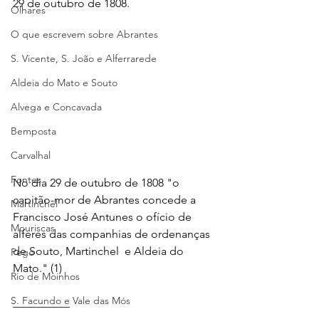
29 de outubro de 1808.
Olhares
O que escrevem sobre Abrantes
S. Vicente, S. João e Alferrarede
Aldeia do Mato e Souto
Alvega e Concavada
Bemposta
Carvalhal
Fontes
No dia 29 de outubro de 1808 "o 
capitão-mor de Abrantes concede a 
Martinchel
Francisco José Antunes o ofício de 
Mouriscas
alferes das companhias de ordenanças 
de Souto, Martinchel  e Aldeia do 
Pego
Mato." (1)   
Rio de Moinhos
S. Facundo e Vale das Mós
__________ 