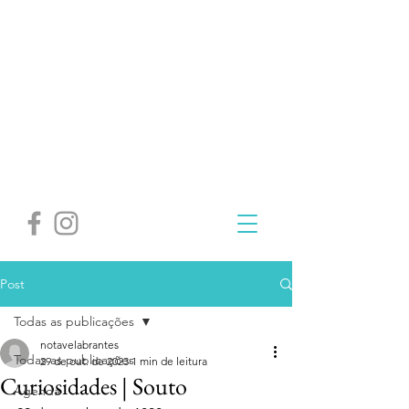
Post
Todas as publicações
notavelabrantes
Todas as publicações
29 de out. de 2023
1 min de leitura
Curiosidades | Souto
Agenda