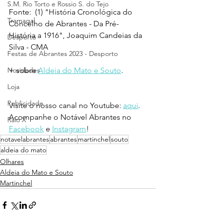
S.M. Rio Torto e Rossio S. do Tejo
Fonte:  (1) "História Cronológica do 
Tramagal
Concelho de Abrantes - Da Pré-
História a 1916", Joaquim Candeias da 
Desporto
Silva - CMA
Festas de Abrantes 2023 - Desporto
Novidades
+ sobre 
Aldeia do Mato e Souto
. 
Loja
Publicidade
Visite o nosso canal no Youtube: 
aqui
.
Acompanhe o Notável Abrantes no 
Raio X
Facebook
 e 
Instagram
!
notavelabrantes
abrantes
martinchel
souto
aldeia do mato
Olhares
Aldeia do Mato e Souto
Martinchel