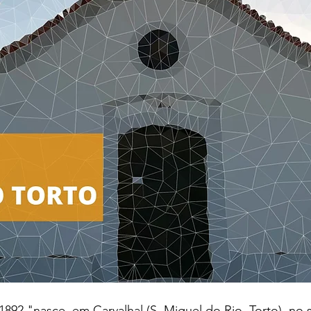
1892 "nasce, em Carvalhal (S. Miguel do Rio  Torto), no s