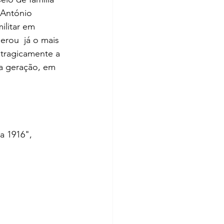
 António 
ilitar em 
erou  já o mais 
 tragicamente a 
a geração, em  
a 1916", 