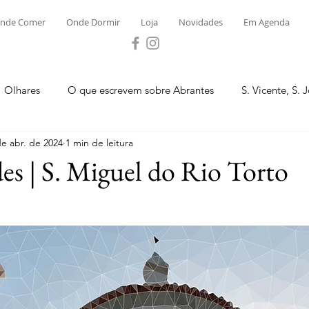
nde Comer
Onde Dormir
Loja
Novidades
Em Agenda
Olhares
O que escrevem sobre Abrantes
S. Vicente, S. 
de abr. de 2024
1 min de leitura
ega e Concavada
Bemposta
Carvalhal
Fontes
es | S. Miguel do Rio Torto
 Moinhos
S. Facundo e Vale das Mós
S.M. Rio Torto e Ros
tas de Abrantes 2023 - Desporto
Novidades
Loja
P