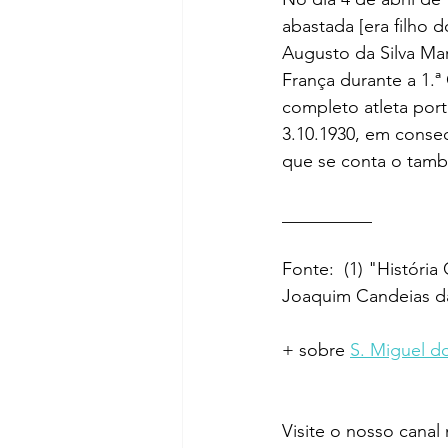
abastada [era filho 
Augusto da Silva Mart
França durante a 1.ª
completo atleta port
3.10.1930, em conse
que se conta o també
__________ 
Fonte:  (1) "Históri
Joaquim Candeias da
+ sobre 
S. Miguel do
Visite o nosso canal