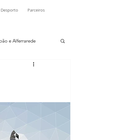
Desporto
Parceiros
João e Alferrarede
Martinchel
sio S. do Tejo
ublicidade
Raio X