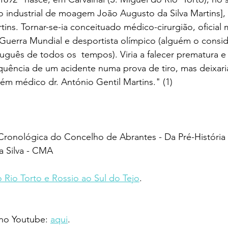
do industrial de moagem João Augusto da Silva Martins],
ins. Tornar-se-ia conceituado médico-cirurgião, oficial m
 Guerra Mundial e desportista olímpico (alguém o consid
uguês de todos os  tempos). Viria a falecer prematura e
quência de um acidente numa prova de tiro, mas deixari
m médico dr. António Gentil Martins." (1)
a Cronológica do Concelho de Abrantes - Da Pré-História 
 Silva - CMA
 Rio Torto e Rossio ao Sul do Tejo
.
 no Youtube: 
aqui
.