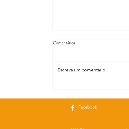
Comentários
Escreva um comentário
Curiosidades | S. Miguel do Rio
Torto e Alvega
Facebook