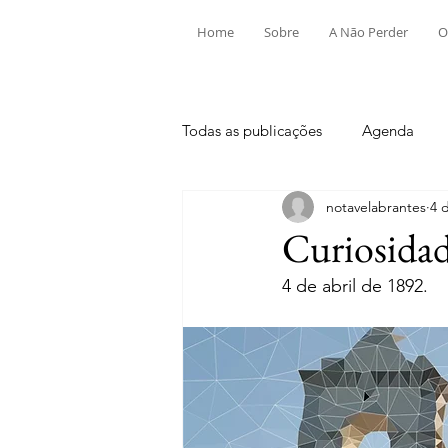
Home
Sobre
A Não Perder
O
Todas as publicações
Agenda
notavelabrantes
4 
Aldeia do Mato e Souto
Alv
Curiosidad
4 de abril de 1892.
Mouriscas
Pego
Rio de
Tramagal
Desporto
Fes