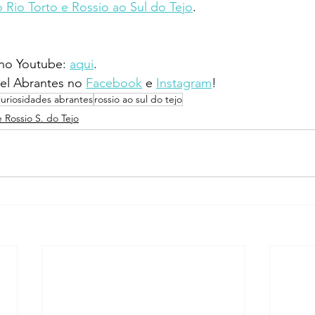
 Rio Torto e Rossio ao Sul do Tejo
.
 no Youtube: 
aqui
.
l Abrantes no 
Facebook
 e 
Instagram
!
curiosidades abrantes
rossio ao sul do tejo
e Rossio S. do Tejo