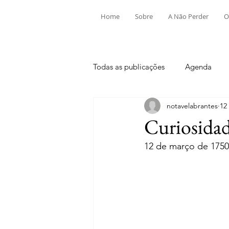
Home
Sobre
A Não Perder
O
Todas as publicações
Agenda
notavelabrantes
12
Aldeia do Mato e Souto
Alv
Curiosidad
12 de março de 1750
Mouriscas
Pego
Rio de
Tramagal
Desporto
Fes