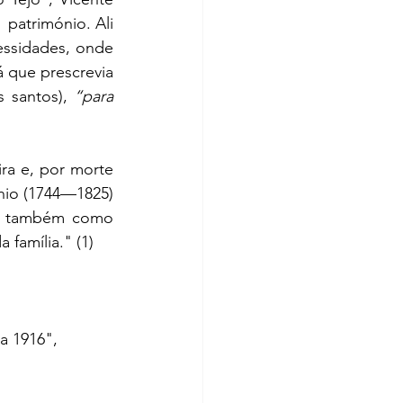
património. Ali 
essidades, onde 
 que prescrevia 
 santos), 
“para 
ra e, por morte 
nio (1744—1825) 
va também como 
família." (1)
a 1916", 