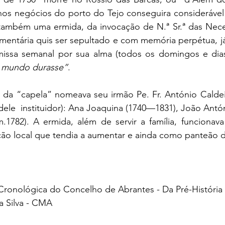
os negócios do porto do Tejo conseguira considerável  
 e também uma ermida, da invocação de N.ª Sr.ª das Nec
mentária quis ser sepultado e com memória perpétua, já
issa semanal por sua alma (todos os domingos e dias
 mundo durasse”
. 
o da “capela” nomeava seu irmão Pe. Fr. António Caldei
 (dele  instituidor): Ana Joaquina (1740—1831), João Antó
m.1782). A ermida, além de servir a família, funciona
ção local que tendia a aumentar e ainda como panteão da 
a Cronológica do Concelho de Abrantes - Da Pré-História 
 Silva - CMA