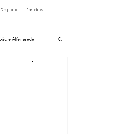
Desporto
Parceiros
João e Alferrarede
Martinchel
sio S. do Tejo
ublicidade
Raio X