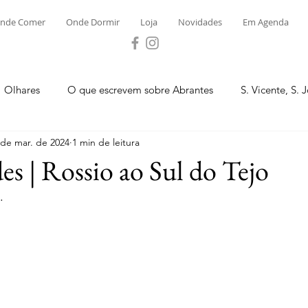
nde Comer
Onde Dormir
Loja
Novidades
Em Agenda
Olhares
O que escrevem sobre Abrantes
S. Vicente, S. 
 de mar. de 2024
1 min de leitura
ega e Concavada
Bemposta
Carvalhal
Fontes
es | Rossio ao Sul do Tejo
.
 Moinhos
S. Facundo e Vale das Mós
S.M. Rio Torto e Ros
tas de Abrantes 2023 - Desporto
Novidades
Loja
P