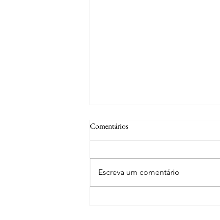
Comentários
Escreva um comentário
Curiosidades | S. Miguel do Rio
Torto e Alvega