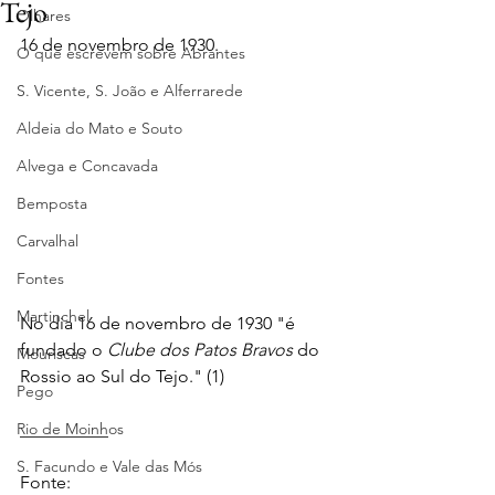
Tejo
Olhares
16 de novembro de 1930.
O que escrevem sobre Abrantes
S. Vicente, S. João e Alferrarede
Aldeia do Mato e Souto
Alvega e Concavada
Bemposta
Carvalhal
Fontes
Martinchel
No dia 16 de novembro de 1930 "é 
fundado o 
Clube dos Patos Bravos
 do 
Mouriscas
Rossio ao Sul do Tejo." (1)
Pego
Rio de Moinhos
__________ 
S. Facundo e Vale das Mós
Fonte: 