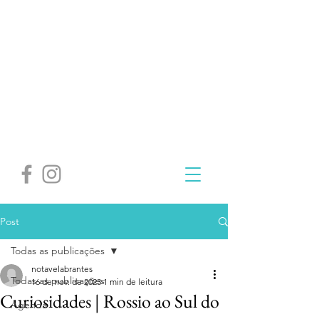
Post
Todas as publicações
notavelabrantes
Todas as publicações
16 de nov. de 2023
1 min de leitura
Curiosidades | Rossio ao Sul do
Agenda