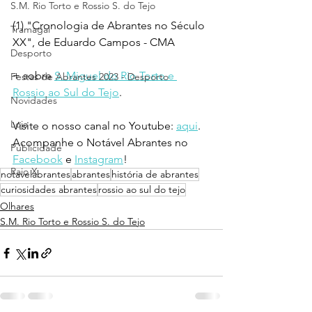
S.M. Rio Torto e Rossio S. do Tejo
(1) "Cronologia de Abrantes no Século 
Tramagal
XX", de Eduardo Campos - CMA
Desporto
+ sobre 
S. Miguel do Rio Torto e 
Festas de Abrantes 2023 - Desporto
Rossio ao Sul do Tejo
.
Novidades
Loja
Visite o nosso canal no Youtube: 
aqui
.
Acompanhe o Notável Abrantes no 
Publicidade
Facebook
 e 
Instagram
!
Raio X
notavelabrantes
abrantes
história de abrantes
curiosidades abrantes
rossio ao sul do tejo
Olhares
S.M. Rio Torto e Rossio S. do Tejo