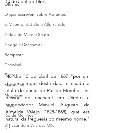
10 de abril de 1867.
Olhares
O que escrevem sobre Abrantes
S. Vicente, S. João e Alferrarede
Aldeia do Mato e Souto
Alvega e Concavada
Bemposta
Carvalhal
Fontes
No dia 10 de abril de 1867 "por um 
diploma régio desta data, é criado o 
Martinchel
título de barão de Rio de Moinhos, na 
Mouriscas
pessoa do bacharel em Direito e 
comendador Manuel Augusto de 
Pego
Almeida Valejo (1828-1868), que era 
Rio de Moinhos
natural da freguesia do mesmo nome." 
S. Facundo e Vale das Mós
(1)