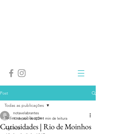
Post
Todas as publicações
notavelabrantes
Todas as publicações
10 de abr. de 2024
1 min de leitura
Curiosidades | Rio de Moinhos
Agenda