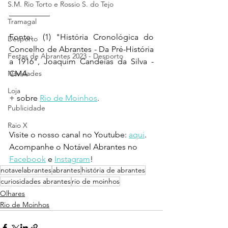
S.M. Rio Torto e Rossio S. do Tejo
__________ 
Tramagal
Fonte:  (1) "História Cronológica do 
Desporto
Concelho de Abrantes - Da Pré-História 
Festas de Abrantes 2023 - Desporto
a 1916", Joaquim Candeias da Silva - 
Novidades
CMA
Loja
+ sobre 
Rio de Moinhos
.
Publicidade
Raio X
Visite o nosso canal no Youtube: 
aqui
.
Acompanhe o Notável Abrantes no 
Facebook
 e 
Instagram
!
notavelabrantes
abrantes
história de abrantes
curiosidades abrantes
rio de moinhos
Olhares
Rio de Moinhos